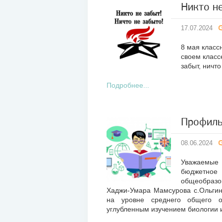
Никто не
17
17.07.2024
июл
2024
8 мая класс
своем класс
забыт, ничто
Подробнее...
Профиль
08
08.06.2024
июн
2024
Уважаемые 
бюджетное
общеобраз
Хаджи-Умара Мамсурова с.Ольгинс
на уровне среднего общего о
углубленным изучением биологии 