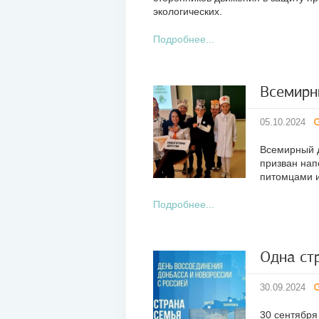
экологических.
Подробнее...
Всемирн
05
05.10.2024
окт
2024
Всемирный д
призван нап
питомцами 
Подробнее...
Одна стр
30
30.09.2024
сен
2024
30 сентября