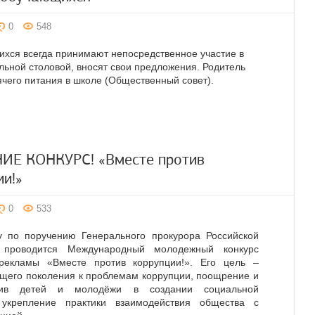
0
548
хся всегда принимают непосредственное участие в
льной столовой, вносят свои предложения. Родитель
чего питания в школе (Общественный совет).
Е КОНКУРС! «Вместе против
ии!»
0
533
у по поручению Генерального прокурора Российской
 проводится Международный молодежный конкурс
рекламы «Вместе против коррупции!». Его цель –
щего поколения к проблемам коррупции, поощрение и
атив детей и молодёжи в создании социальной
укрепление практики взаимодействия общества с