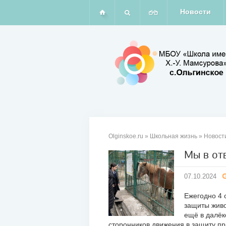
Новости
Olginskoe.ru
»
Школьная жизнь
» Новост
Мы в отв
07
07.10.2024
окт
2024
Ежегодно 4 
защиты живо
ещё в далёк
сторонников движения в защиту пр