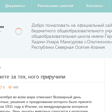
Документы
Расписание занятий
Контакты
Добро пожаловать на официальный сай
бюджетного общеобразовательного учр
общеобразовательная школа имени Гер
Хаджи-Умара Мамсурова с.Ольгинское»
Республики Северная Осетия-Алания.
и
ете за тех, кого приручили
0
449
октября во всём мире отмечают Всемирный день
тных, решение о праздновании которого было принято
ом 1931 году в Италии, на международном конгрессе
ироды. День защиты животных относится к категории