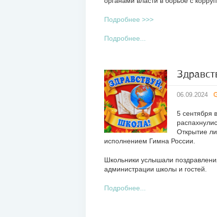
органами власти в борьбе с корру
Подробнее >>>
Подробнее...
Здравст
06
06.09.2024
сен
2024
5 сентября 
распахнулис
Открытие ли
исполнением Гимна России.
Школьники услышали поздравления
администрации школы и гостей.
Подробнее...