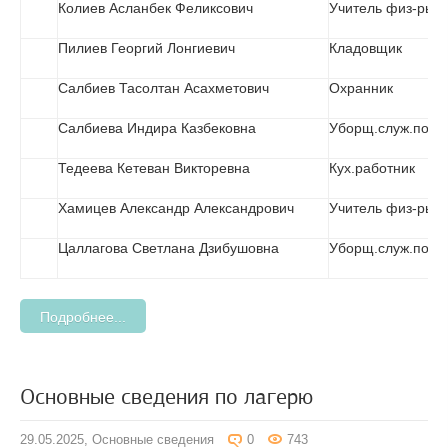
Колиев Асланбек Феликсович
Учитель физ-ры
Пилиев Георгий Лонгиевич
Кладовщик
Салбиев Тасолтан Асахметович
Охранник
Салбиева Индира Казбековна
Уборщ.служ.пом.
Тедеева Кетеван Викторевна
Кух.работник
Хамицев Александр Александрович
Учитель физ-ры
Цаллагова Светлана Дзибушовна
Уборщ.служ.пом.
Подробнее...
Основные сведения по лагерю
29.05.2025,
Основные сведения
0
743