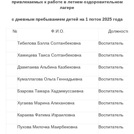
привлекаемых к работе в летнем оздоровительном
лагере
с дневным пребыванием детей на 1 поток 2025 года
№
Ф.И.О.
Должность
Тибилова Бэлла Солтанбековна
Воспитатель
Хамицева Таиса Солтанбековна
Воспитатель
Дзампаева Альбина Казбековна
Воспитатель
Кумаллагова Ольга Геннадьевна
Воспитатель
Бзарова Тамара Хадзимуссаевна
Воспитатель
Хугаева Марина Алихановна
Воспитатель
Караева Фатима Израиловна
Воспитатель
Пухова Милочка Маирбековна
Воспитатель