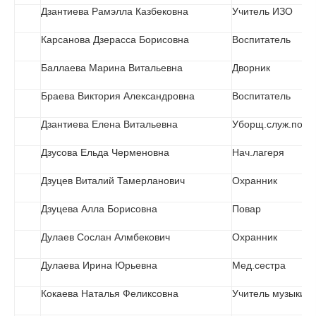
Дзантиева Рамэлла Казбековна
Учитель ИЗО
Карсанова Дзерасса Борисовна
Воспитатель
Баллаева Марина Витальевна
Дворник
Браева Виктория Александровна
Воспитатель
Дзантиева Елена Витальевна
Уборщ.служ.пом.
Дзусова Ельда Черменовна
Нач.лагеря
Дзуцев Виталий Тамерланович
Охранник
Дзуцева Алла Борисовна
Повар
Дулаев Сослан Алмбекович
Охранник
Дулаева Ирина Юрьевна
Мед.сестра
Кокаева Наталья Феликсовна
Учитель музыки