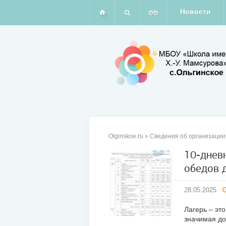
Новости
Olginskoe.ru
»
Сведения об организации
10-днев
обедов 
28
мая
28.05.2025
2025
Лагерь – эт
значимая до