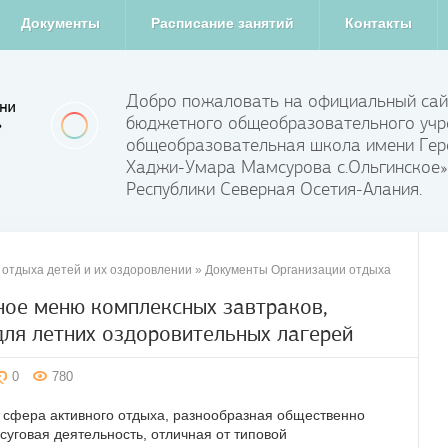
Документы
Расписание занятий
Контакты
Добро пожаловать на официальный сай
бюджетного общеобразовательного учр
общеобразовательная школа имени Гер
Хаджи-Умара Мамсурова с.Ольгинское»
Республики Северная Осетия-Алания.
 отдыха детей и их оздоровлении
» Документы Организации отдыха
ное меню комплексных завтраков,
для летних оздоровительных лагерей
0
780
о сфера активного отдыха, разнообразная общественно
суговая деятельность, отличная от типовой