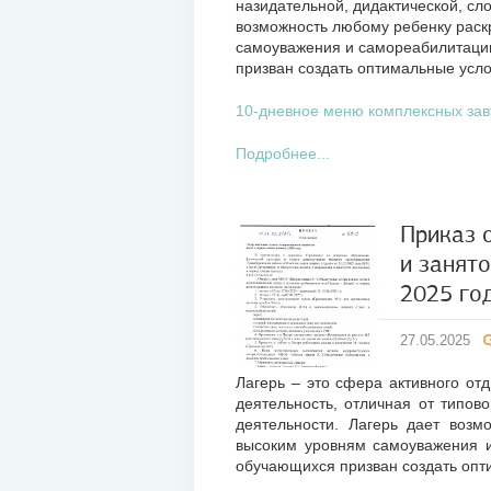
назидательной, дидактической, сл
возможность любому ребенку раск
самоуважения и самореабилитаци
призван создать оптимальные усло
10-дневное меню комплексных зав
Подробнее...
Приказ 
и занято
27
2025 го
мая
2025
27.05.2025
Лагерь – это сфера активного от
деятельность, отличная от типов
деятельности. Лагерь дает возм
высоким уровням самоуважения 
обучающихся призван создать опт