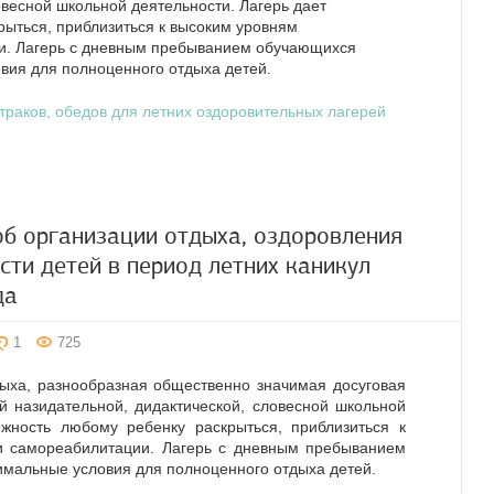
овесной школьной деятельности. Лагерь дает
рыться, приблизиться к высоким уровням
и. Лагерь с дневным пребыванием обучающихся
вия для полноценного отдыха детей.
траков, обедов для летних оздоровительных лагерей
об организации отдыха, оздоровления
сти детей в период летних каникул
да
1
725
дыха, разнообразная общественно значимая досуговая
ой назидательной, дидактической, словесной школьной
ожность любому ребенку раскрыться, приблизиться к
и самореабилитации. Лагерь с дневным пребыванием
имальные условия для полноценного отдыха детей.