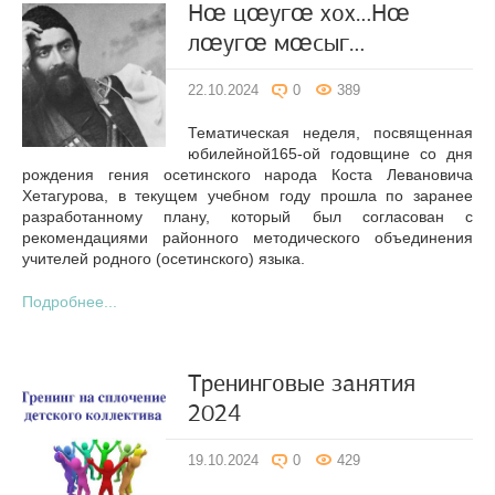
Нœ цœугœ хох…Нœ
лœугœ мœсыг…
22.10.2024
0
389
Тематическая неделя, посвященная
юбилейной165-ой годовщине со дня
рождения гения осетинского народа Коста Левановича
Хетагурова, в текущем учебном году прошла по заранее
разработанному плану, который был согласован с
рекомендациями районного методического объединения
учителей родного (осетинского) языка.
Подробнее...
Тренинговые занятия
2024
19.10.2024
0
429