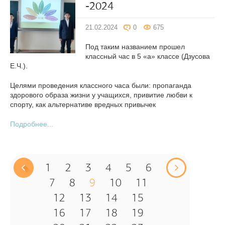
-2024
21.02.2024
0
675
Под таким названием прошел
классный час в 5 «а» классе (Дзусова
Е.Ч.).
Целями проведения классного часа были: пропаганда
здорового образа жизни у учащихся, привитие любви к
спорту, как альтернативе вредных привычек
Подробнее...
1
2
3
4
5
6
7
8
9
10
11
12
13
14
15
16
17
18
19