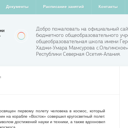
Документы
Расписание занятий
Контакты
Добро пожаловать на официальный сай
бюджетного общеобразовательного учр
общеобразовательная школа имени Гер
Хаджи-Умара Мамсурова с.Ольгинское»
Республики Северная Осетия-Алания.
и
освящен первому полету человека в космос, который
рин на корабле «Восток» совершил кругосветный полет.
мволом достижений науки и техники, а также вдохновил
космоса.