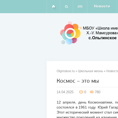
Новости
Olginskoe.ru
»
Школьная жизнь
»
Новост
Космос – это мы
14
14.04.2025
0
780
апр
2025
12 апреля, день Космонавтики, п
состоялся в 1961 году. Юрий Гага
Этот исторический момент стал си
множество поколений на изучение 