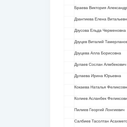
Браева Виктория Александ
Дзантиева Елена Витальев
Дзусова Ельда Черменовна
Дзуцев Виталий Тамерлано
Дзуцева Алла Борисовна
Дулаев Сослан Алмбекович
Дулаева Ирина Юрьевна
Кокаева Наталья Феликсов
Колиев Асланбек Феликсов
Пилиев Георгий Лонгиевич
Салбиев Тасолтан Асахмет