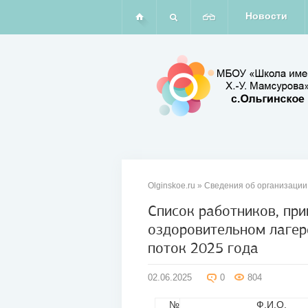
Новости
Olginskoe.ru
»
Сведения об организации
Список работников, при
оздоровительном лагер
02
поток 2025 года
июн
2025
02.06.2025
0
804
№
Ф.И.О.