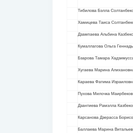
Тибилова Бэлла Солтанбек
Хамицева Таиса Солтанбек
Дзампаева Альбина Казбек
Кумаллагова Ольга Геннад
Бзарова Тамара Хадзимусс
Хугаева Марина Алихановн
Караева Фатима Израиловн
Пухова Милочка Маирбеков
Дзантиева Рамэлла Казбек
Карсанова Дзерасса Борис
Баллаева Марина Витальев