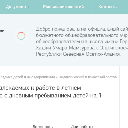
Документы
Расписание занятий
Контакты
Добро пожаловать на официальный сай
бюджетного общеобразовательного учр
общеобразовательная школа имени Гер
Хаджи-Умара Мамсурова с.Ольгинское»
Республики Северная Осетия-Алания.
 отдыха детей и их оздоровлении
»
Педагогический и вожатский состав
влекаемых к работе в летнем
е с дневным пребыванием детей на 1
Должность
Дни работы