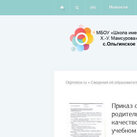
Новости
Olginskoe.ru
»
Сведения об образовател
Приказ 
родител
07
качеств
сен
учебном
2020