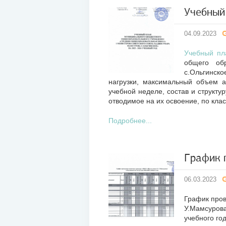
Учебный
04
04.09.2023
сен
2023
Учебный пл
общего об
с.Ольгинск
нагрузки, максимальный объем 
учебной неделе, состав и структу
отводимое на их освоение, по кла
Подробнее...
График 
06
06.03.2023
мар
2023
График пров
У.Мамсурова
учебного го