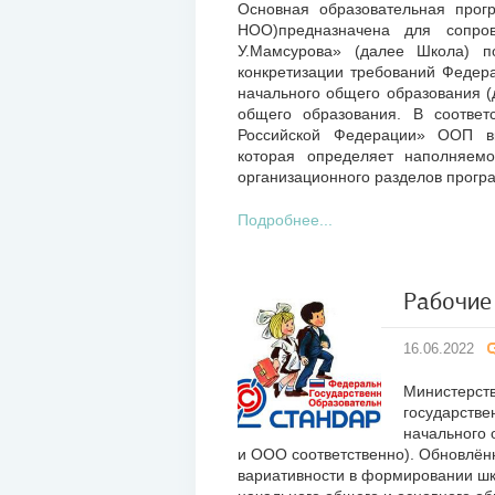
Основная образовательная прог
НОО)предназначена для сопро
У.Мамсурова» (далее Школа) 
конкретизации требований Федера
начального общего образования 
общего образования. В соотве
Российской Федерации» ООП вк
которая определяет наполняемо
организационного разделов прогр
Подробнее...
Рабочие
16
16.06.2022
июн
2022
Министерст
государстве
начального 
и ООО соответственно). Обновлё
вариативности в формировании ш