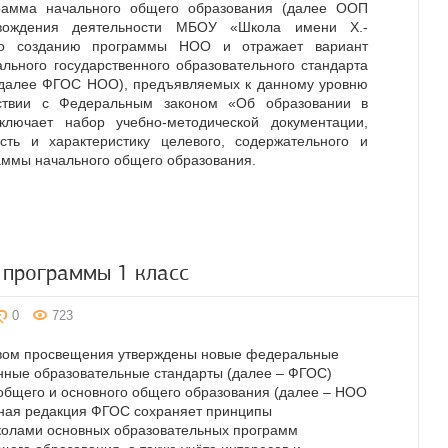
рамма начального общего образования (далее ООП
вождения деятельности МБОУ «Школа имени Х.-
по созданию программы НОО и отражает вариант
льного государственного образовательного стандарта
(далее ФГОС НОО), предъявляемых к данному уровню
тствии с Федеральным законом «Об образовании в
лючает набор учебно-методической документации,
сть и характеристику целевого, содержательного и
аммы начального общего образования.
 программы 1 класс
0
723
вом просвещения утверждены новые федеральные
нные образовательные стандарты (далее – ФГОС)
общего и основного общего образования (далее – НОО
нная редакция ФГОС сохраняет принципы
колами основных образовательных программ