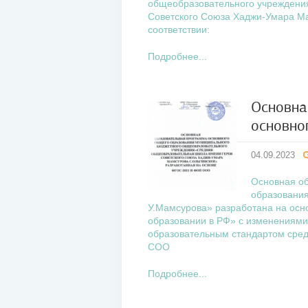
общеобразовательного учреждени
Советского Союза Хаджи-Умара Ма
соответствии:
Подробнее...
Основна
основно
04
сен
04.09.2023
2023
Основная о
образовани
У.Мамсурова» разработана на осн
образовании в РФ» с изменениям
образовательным стандартом сре
СОО
Подробнее...