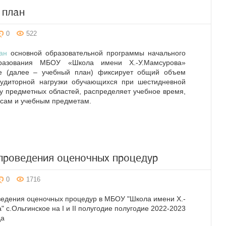
 план
0
522
ан
основной образовательной программы начального
разования МБОУ «Школа имени Х.-У.Мамсурова»
ое (далее – учебный план) фиксирует общий объем
аудиторной нагрузки обучающихся при шестидневной
ру предметных областей, распределяет учебное время,
ссам и учебным предметам.
проведения оценочных процедур
0
1716
едения оценочных процедур в МБОУ "Школа имени Х.-
" с.Ольгинское на I и II полугодие полугодие 2022-2023
да