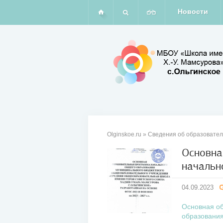
Новости
Olginskoe.ru
»
Сведения об образовател
Основна
начальн
04
сен
04.09.2023
2023
Основная об
образовани