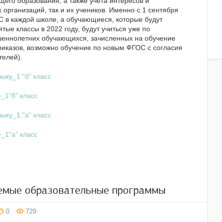
щего образования, а также учёта интересов и
организаций, так и их учеников. Именно с 1 сентября
С в каждой школе, а обучающиеся, которые будут
тые классы в 2022 году, будут учиться уже по
еннолетних обучающихся, зачисленных на обучение
риказов, возможно обучение по новым ФГОС с согласия
телей).
ыку_1 "б" класс
_1"б" класс
ыку_1 "а" класс
_1"а" класс
емые образовательные программы
0
729