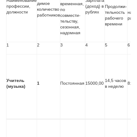
Наименование
Зарплата
димое
временная,
профессии,
(доход) в
Продолжи-
количество
по
должности
рублях
тельность
нач
работников
совмести-
рабочего
раб
тель­ству,
времени
сезонная,
надомная
1
2
3
4
5
6
Учитель
14,5 часов
1
Постоянная
15000,00
8:30
(музыка)
в неделю