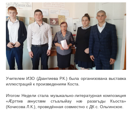
Учителем ИЗО (Дзантиева Р.К.) была организована выставка
иллюстраций к произведениям Коста.
Итогом Недели стала музыкально-литературная композиция
«Æрттив æнустæм стъалыйау нæ разагъды Къоста»
(Кочисова Л.К.), проведённая совместно с ДК с. Ольгинское.