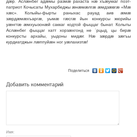
дæр. Аслæнбег адæмы размæ рахаста нæ хъæуккаг поэт-
патриот Кочысаты Мухарбеджы æнæмæлгæ æмдзæвгæ «Мæ
хæс». Колыйы-фырты раныхас рауад аив æмæ
зæрдæмæхъаргæ, уымæ гæсгæ йын конкурсы жюрийы
уæнгтæ æмхуызонæй саккаг кодтой фыццаг бынат. Колыты
Аслæнбег фыццаг хатт хорзæхгонд не ΄рцыд, цы бирæ
конкурсты архайы, уыдоны мидæг. Нæ зæрдæ зæгъы
курдиатджын лæппуйæн ног уæлахизтæ!
Поделиться
Добавить комментарий
Имя: