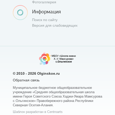
Фотогаллерея
Информация
Поиск по сайту
Версия для слабовидящих
© 2010 - 2026
Olginskoe.ru
Обратная связь
Муниципальное бюджетное общеобразовательное
учреждение «Средняя общеобразовательная школа
имени Героя Советского Союза Хаджи-Умара Мамсурова
с.Ольгинское» Правобережного района Республики
Северная Осетия-Алания.
Шаблон разработан в Centroarts