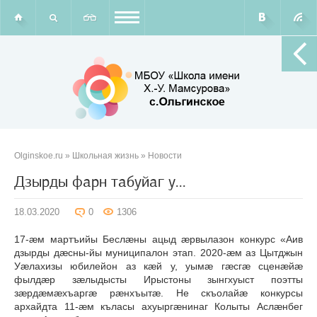
Olginskoe.ru
»
Школьная жизнь
»
Новости
Дзырды фарн табуйаг у...
18.03.2020
0
1306
17-æм мартъийы Беслæны ацыд æрвылазон конкурс «Аив
дзырды дæсны-йы муниципалон этап. 2020-æм аз Цытджын
Уæлахизы юбилейон аз кæй у, уымæ гæсгæ сценæйæ
фылдæр зæлыдысты Ирыстоны зынгхуыст поэтты
зæрдæмæхъаргæ рæнхъытæ. Не скъолайæ конкурсы
архайдта 11-æм къласы ахуыргæнинаг Колыты Аслæнбег