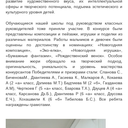
развитие художественного вкуса, их интеллектуальной
сферы и творческого потенциала, подъема эстетического и
культурного уровня детей.
Обучающиеся нашей школы под руководством классных
руководителей тоже приняли участие. В конкурсе были
представлены композиции и пейзажи, игрушки и поделки из
различных материалов. Работы мальчиков и девочек были
оценены по достоинству в номинациях: «Новогодняя
композиция», «Эко-елка», «Новогодняя игрушка»,
«Бумажные фантазии», «Рождественский венок». Особое
внимание жюри обращало на творческий подход,
оригинальность, уникальность и уровень мастерства
конкурсантов Победителями и призерами стали: Сланова С.,
БиченоваМ., Дзантиева А., Гасиева К., Малкаров А., Кокаева
А (2 «а» класс, Дзлиева М.Т.) Бадтиева М (2 «б», Газданова
А.М), Черткоев Г (5 «а» класс, Бзарова Т.Х.), Дзуцев А (4 «а»
класс, Карсанова Дз.Б.), Дзантиева Р (6 «а» класс, Дзусова
Е.Ч.), Хохашвили К (6 «б» Тибилова Б.С.). Все ребята
награждены грамотами.