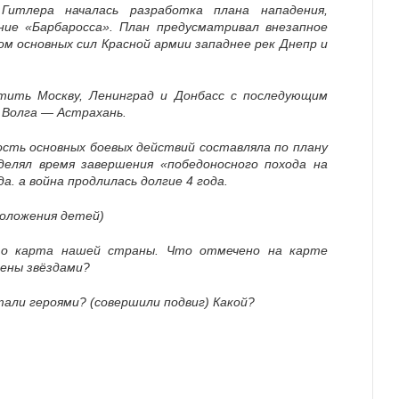
 Гитлера
началась разработка плана нападения,
ние «Барбаросса». План предусматривал внезапное
ом основных сил
Красной армии
западнее рек
Днепр
и
ватить
Москву
,
Ленинград
и
Донбасс
с последующим
 Волга — Астрахань
.
ость основных
боевых действий
составляла по плану
елял время завершения «победоносного похода на
да. а война продлилась долгие 4 года.
положения детей)
о карта нашей страны. Что отмечено на карте
чены звёздами?
тали героями? (совершили подвиг) Какой?