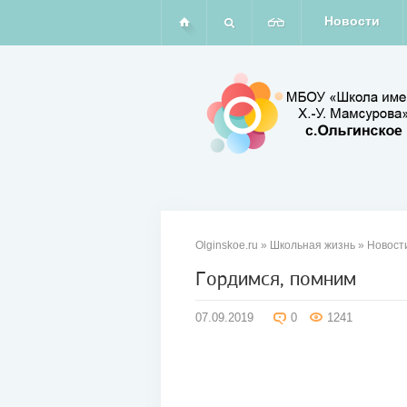
Новости
Olginskoe.ru
»
Школьная жизнь
»
Новост
Гордимся, помним
07
07.09.2019
0
1241
сен
2019