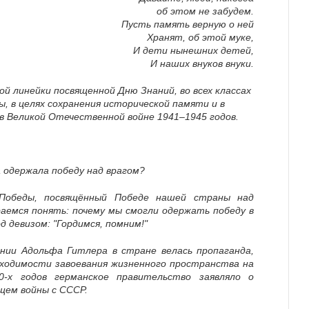
об этом не забудем.
Пусть память верную о ней
Хранят, об этой муке,
И дети нынешних детей,
И наших внуков внуки.
й линейки посвященной Дню Знаний, во всех классах
, в целях сохранения исторической памяти и в
в Великой Отечественной войне 1941–1945 годов.
 одержала победу над врагом?
Победы, посвящённый Победе нашей страны над
аемся понять: почему мы смогли одержать победу в
д девизом: "Гордимся, помним!"
ании Адольфа Гитлера
в стране велась пропаганда,
бходимости завоевания
жизненного пространства на
0-х годов германское правительство заявляло о
щем войны с
СССР
.