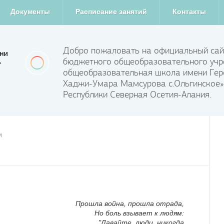
Документы
Расписание занятий
Контакты
Добро пожаловать на официальный сай
бюджетного общеобразовательного учр
общеобразовательная школа имени Гер
Хаджи-Умара Мамсурова с.Ольгинское»
Республики Северная Осетия-Алания.
и
Прошла война, прошла отрада,
Но боль взывает к людям:
"Давайте, люди, никогда