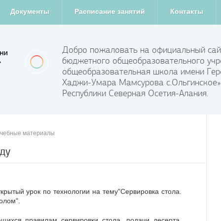
Документы
Расписание занятий
Контакты
Добро пожаловать на официальный сай
бюджетного общеобразовательного учр
общеобразовательная школа имени Гер
Хаджи-Умара Мамсурова с.Ольгинское»
Республики Северная Осетия-Алания.
чебные материалы
ду
ткрытый урок по технологии на тему"Сервировка стола.
олом".
щихся правилам сервировки стола, подачи десерта,