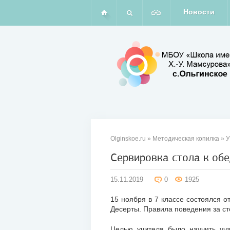
Новости
Olginskoe.ru
»
Методическая копилка
»
У
Сервировка стола к обе
15
15.11.2019
0
1925
ноя
2019
15 ноября в 7 классе состоялся о
Десерты. Правила поведения за ст
Целью учителя было научить уча