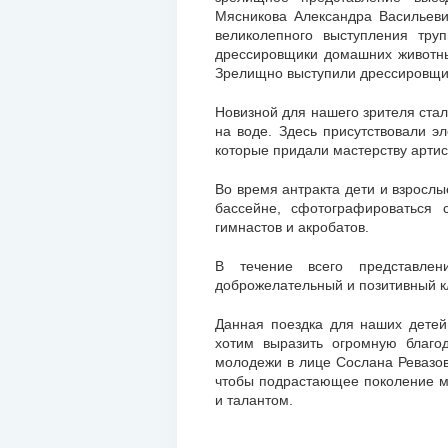
Мясникова Александра Васильеви
великолепного выступления тру
дрессировщики домашних животных
Зрелищно выступили дрессировщи
Новизной для нашего зрителя стал
на воде. Здесь присутствовали э
которые придали мастерству артис
Во время антракта дети и взрослы
бассейне, сфотографироваться
гимнастов и акробатов.
В течение всего представлен
доброжелательный и позитивный к
Данная поездка для наших дете
хотим выразить огромную благо
молодежи в лице Сослана Ревазов
чтобы подрастающее поколение мо
и талантом.