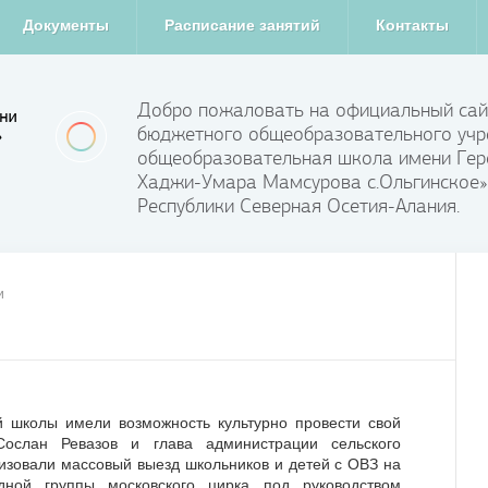
Документы
Расписание занятий
Контакты
Добро пожаловать на официальный сай
бюджетного общеобразовательного учр
общеобразовательная школа имени Гер
Хаджи-Умара Мамсурова с.Ольгинское»
Республики Северная Осетия-Алания.
и
й школы имели возможность культурно провести свой
Сослан Ревазов и глава администрации сельского
изовали массовый выезд школьников и детей с ОВЗ на
дной группы московского цирка под руководством