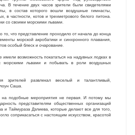
ча. В течение двух часов зрители были свидетелями
ппы, в состав которого вошли воздушные гимнасты,
, в частности, котов и трехметрового белого питона.
ки со своими морскими львами.
о то, что представление проходило от начала до конца
лементы морской акробатики и синхронного плавания,
тов особый блеск и очарование.
е имели возможность покататься на надувных лодках в
 с морскими львами и побывать в роли воздушных
ия зрителей развлекал веселый и талантливый,
лоун Саша.
й на подобные мероприятия не первая. И потому мы
дарность представителям общественных организаций
а и Таймураза Дзлиева, которые делают все для того,
гло соприкасаться с настоящим искусством, красотой