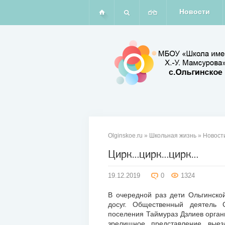
Новости
Olginskoe.ru
»
Школьная жизнь
»
Новост
Цирк…цирк…цирк…
19
19.12.2019
0
1324
дек
2019
В очередной раз дети Ольгинско
досуг. Общественный деятель 
поселения Таймураз Дзлиев орган
зрелищное представление выез