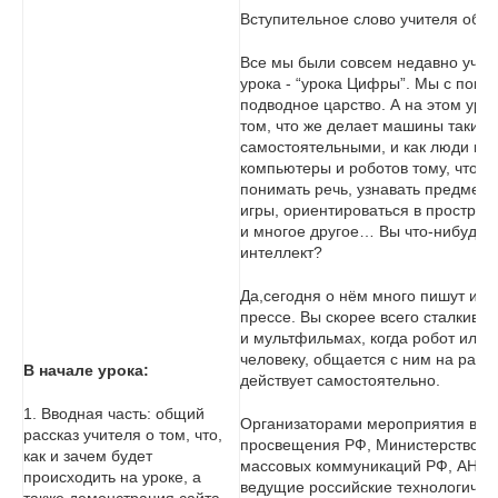
Вступительное слово учителя об а
Все мы были совсем недавно учас
урока - “урока Цифры”. Мы с пом
подводное царство. А на этом уро
том, что же делает машины таким
самостоятельными, и как люди нау
компьютеры и роботов тому, что у
понимать речь, узнавать предметы
игры, ориентироваться в простран
и многое другое… Вы что-нибудь 
интеллект?
Да,сегодня о нём много пишут и го
прессе. Вы скорее всего сталкивал
и мультфильмах, когда робот или
человеку, общается с ним на рав
В начале урока:
действует самостоятельно.
1. Вводная часть: общий
Организаторами мероприятия выс
рассказ учителя о том, что,
просвещения РФ, Министерство ци
как и зачем будет
массовых коммуникаций РФ, АНО 
происходить на уроке, а
ведущие российские технологическ