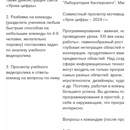
также демонстрация сайта
"Лаборатория Касперского", Mail.R
«Урока цифры»
Совместный просмотр мотивационн
2. Разбивка на команды
«Урок цифры – 2019 г.».
(разделить учеников любым
быстрым способом на
Программирование - важная, но н
небольшие команды по 4-6
проведения урока. XXI век назыв
человек, желательно
работы»: лавинообразный рост о
поровну) постановка задач
глубокая интеграция областей нау
по анализу учебного
кооперации, продуктивного взаим
видеоролика
предметных областей. Над создани
сфере информационных технологи
3. Просмотр учебного
могут входить не только программ
видеоролика и ответы
самых разных областей: врачи, уче
команд на вопросы по нему
игротехнологи, дизайнеры, художн
и др. Поэтому, работая в команде
большего успеха. Вы должны попр
программирования в простой, увл
себе и окружающим, что программ
интересно.
Вопросы к командам (после просм