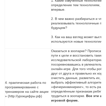
1. Какие озвученные технологии в
определение тем технологиям, о 
впервые.
2. В чем важно разбираться и что 
реализовывать технологичные про
будущем?
3. Как на ваш взгляд может выгляд
используются новые технологии?
Оказаться в зоопарке? Прописать 
пути к цели и восстановить таким 
исследовательской лаборатории? 
посоревновавшись в увлекательно
онлайн-игре. Для того чтобы робо
друг от друга и правильно их корм
очистить данные, разметить их, о
выбрать эффективный алгоритм дл
4. практическая работа по
«фичеринжиниринг», то есть ранж
программированию с
определённым признакам.ребята 
тренажером на сайте акции
трудиться в зоопарке.
Все эти ша
» (http://урокцифры.рф)
игровой форме.