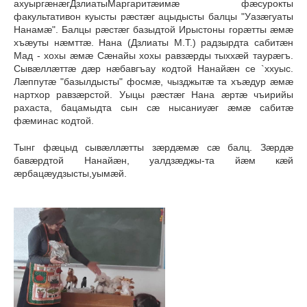
ахуыргæнæгДзлиатыМаргаритæимæ фæсурокты
факультативон куысты рæстæг ацыдысты балцы "Уазæгуаты
Нанамæ". Балцы рæстæг базыдтой Ирыстоны горæтты æмæ
хъæуты нæмттæ. Нана (Дзлиаты М.Т.) радзырдта сабитæн
Мад - хохы æмæ Сæнайы хохы равзæрды тыххæй таурæгъ.
Сывæллæттæ дæр нæбавгъау кодтой Нанайæн се `ххуыс.
Лæппутæ "базылдысты" фосмæ, чызджытæ та хъæдур æмæ
нартхор равзæрстой. Уыцы рæстæг Нана æртæ чъирийы
рахаста, бацамыдта сын сæ нысаниуæг æмæ сабитæ
фæминас кодтой.
Тынг фæцыд сывæллæтты зæрдæмæ сæ балц. Зæрдæ
бавæрдтой Нанайæн, уалдзæджы-та йæм кæй
æрбацæудзысты,уымæй.