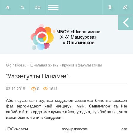
Olginskoe.ru
»
Школьная жизнь
»
Кружки и факультативы
"Уазæгуаты Нанамæ".
03.12.2018
0
1611
Абон сусæггаг нæу, нæ мадæлон æвзагмæ бинонты æхсæн
фаг æргомздæхт кæй нæцæуы, уый. Сывæллон та йæ
сабийæ йæ зæрдæмæ куынæ айса, уæдыл, куыбайрæза, уæд
йæхи бынтон атигъкæндзæн.
1"а"къласы ахуырдзаутæ сæ