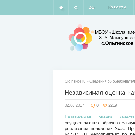
Новости
Olginskoe.ru
»
Сведения об образовател
Независимая оценка ка
02
02.06.2017
0
2219
июн
2017
Независимая оценка качеств
осуществляющих образовательную
реализации положений Указа Пр
№597 «О мероприятиях по реал