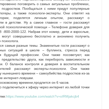
откровенно поговорить о самых актуальных проблемах,
и подростков. Пообщаться с ними придут популярные
логеры, а также психологи-эксперты. Они ответят на
тории, поделятся личным опытом, расскажут о
и в детстве. Ну а самое главное – гости расскажут
ной психологической помощи – Телефоне доверия для
8 -800-2000-122. Набрав этот номер, дети и взрослые,
, могут совершенно бесплатно и анонимно получить
 психолога.
ься самые разные темы. Знаменитые гости расскажут о
ных ситуаций в школе – буллинга, стресса перед
м будущей профессии. Они также посоветуют, как
предательство друга, как перебороть зависимости и
и. О балансе контроля и доверия в воспитательном
телей расскажут эксперты-психологи. Они также
 нынешнего времени – самоубийства подростков из-за
ие интернет-ловушки.
московскому времени,продлится он 6 часов.
подключиться к эфиру через интернет из любой точки
лке:
https://www.youtube.com/watch?v=oIRMjakcjb4