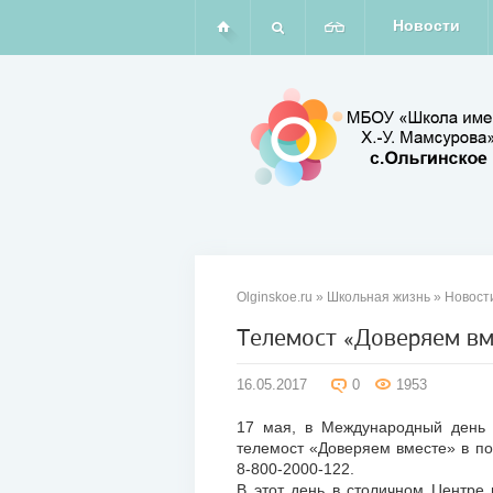
Новости
Olginskoe.ru
»
Школьная жизнь
»
Новост
Телемост «Доверяем вм
16
16.05.2017
0
1953
мая
2017
17 мая, в Международный день 
телемост «Доверяем вместе» в по
8-800-2000-122.
В этот день в столичном Центре