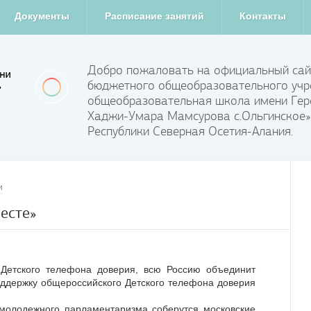
Документы
Расписание занятий
Контакты
Добро пожаловать на официальный сай
бюджетного общеобразовательного учр
общеобразовательная школа имени Гер
Хаджи-Умара Мамсурова с.Ольгинское»
Республики Северная Осетия-Алания.
и
есте»
Детского телефона доверия, всю Россию объединит
ддержку общероссийского Детского телефона доверия
 молодежного парламентаризма соберутся московские