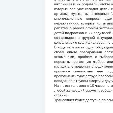
школьники и их родители, чтобы 
которые волнуют сегодня детей 
артисты, музыканты, известные б
многочисленные вопросы ауди
переживаниях, которые испытывал
ребятам о работе службы экстрен
детей подростков и их родителей 
оказавшиеся в трудной ситуации
консультацию квалифицированного
В ходе телемоста будут обсуждат
своем опыте преодоления слож
экзаменами, проблем с выборо
пережить несчастную любовь или 
наладить отношения с родителям
процессе специально для роди
прокомментируют острую проблему
попадания в группы смерти и друг
Начнется телемост в 10 часов по 
Любой желающий сможет свободно 
страны.
Трансляция будет доступна по ссы