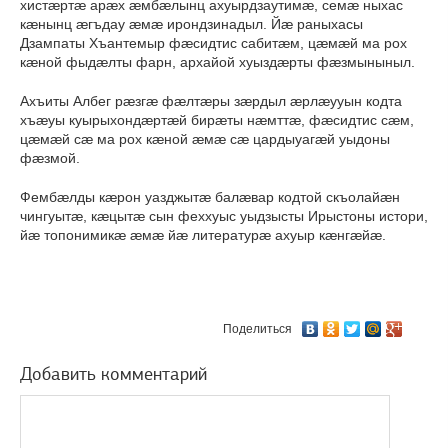
хистæртæ арæх æмбæлынц ахуырдзаутимæ, семæ ныхас
кæнынц æгъдау æмæ ирондзинадыл. Йæ раныхасы
Дзампаты Хъантемыр фæсидтис сабитæм, цæмæй ма рох
кæной фыдæлты фарн, архайой хуыздæрты фæзмыныныл.
Ахъиты Албег рæзгæ фæлтæры зæрдыл æрлæууын кодта
хъæуы куырыхондæртæй бирæты нæмттæ, фæсидтис сæм,
цæмæй сæ ма рох кæной æмæ сæ цардыуагæй уыдоны
фæзмой.
Фембæлды кæрон уазджытæ балæвар кодтой скъолайæн
чингуытæ, кæцытæ сын феххуыс уыдзысты Ирыстоны истори,
йæ топонимикæ æмæ йæ литературæ ахуыр кæнгæйæ.
Поделиться
Добавить комментарий