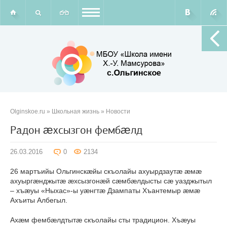
Olginskoe.ru
»
Школьная жизнь
»
Новости
Радон æхсызгон фембæлд
26.03.2016
0
2134
26 мартъийы Ольгинскæйы скъолайы ахуырдзаутæ æмæ
ахуыргæнджытæ æхсызгонæй сæмбæлдысты сæ уазджытыл
– хъæуы «Ныхас»-ы уæнгтæ Дзампаты Хъантемыр æмæ
Ахъиты Албегыл.
Ахæм фембæлдтытæ скъолайы сты традицион. Хъæуы