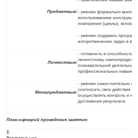
П
редметные:
- умение формально выполня
использованием конструкций
повторения (циклы), вспомог
- умение создавать програм
алгоритмических задач в вы
- готовность и способность 
личностному самоопределен
Л
ичностные:
познавательной деятельност
профессиональных навыков 
- умение самостоятельно пл
соотносить свои действия с
М
етапредметные:
осуществлять контроль и кор
достижения результата.
План-сценарий проведения занятия:
1.
Вступительное