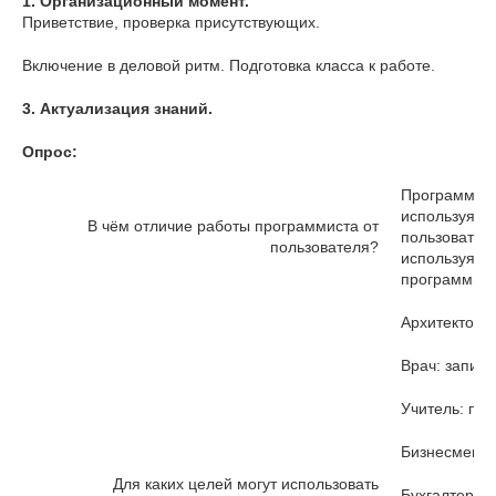
1.
Организационный момент.
Приветствие, проверка присутствующих.
Включение в деловой ритм. Подготовка класса к работе.
3.
Актуализация знаний.
Опрос:
Программист
используя р
В чём отличие работы программиста от
пользовател
пользователя?
используя п
программиро
Архитектор: 
Врач: запись
Учитель: под
Бизнесмен: 
Для каких целей могут использовать
Бухгалтер: р