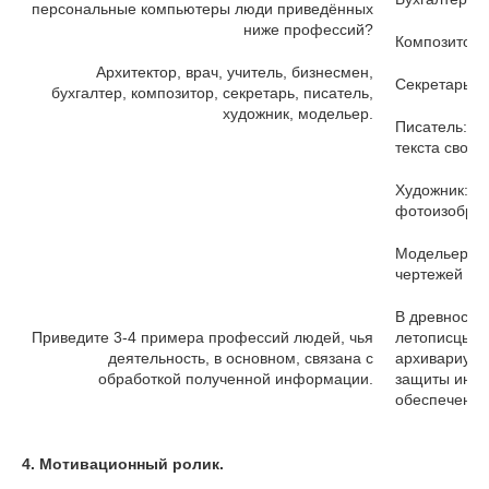
персональные компьютеры люди приведённых
ниже профессий?
Композитор:
Архитектор, врач, учитель, бизнесмен,
Секретарь: 
бухгалтер, композитор, секретарь, писатель,
художник, модельер.
Писатель: н
текста своег
Художник: р
фотоизображ
Модельер: м
чертежей од
В древности 
Приведите 3-4 примера профессий людей, чья
летописцы. 
деятельность, в основном, связана с
архивариуса
обработкой полученной информации.
защиты инфо
обеспечения
4.
Мотивационный ролик.