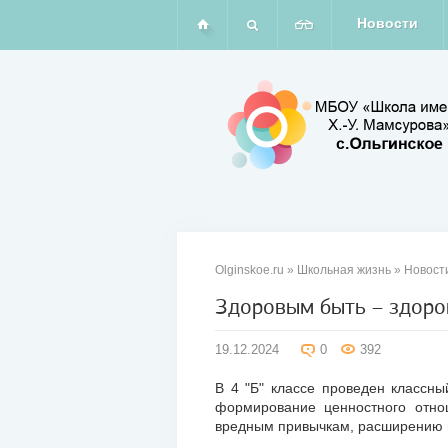
Новости
Olginskoe.ru
»
Школьная жизнь
»
Новост
Здоровым быть – здоро
19
19.12.2024
0
392
дек
2024
В 4 "Б" классе проведен классны
формирование ценностного отно
вредным привычкам, расширению п