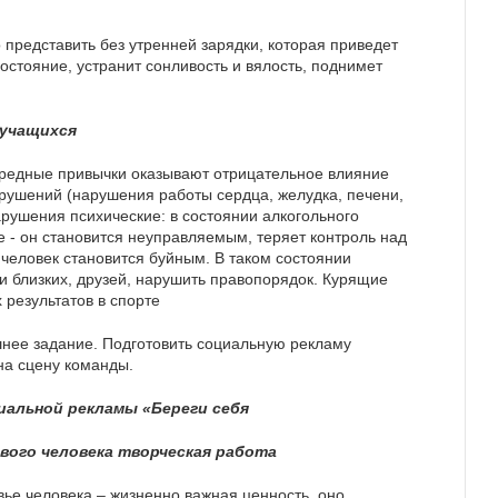
представить без утренней зарядки, которая приведет
остояние, устранит сонливость и вялость, поднимет
 учащихся
вредные привычки оказывают отрицательное влияние
рушений (нарушения работы сердца, желудка, печени,
арушения психические: в состоянии алкогольного
 - он становится неуправляемым, теряет контроль над
 человек становится буйным. В таком состоянии
и близких, друзей, нарушить правопорядок. Курящие
 результатов в спорте
нее задание. Подготовить социальную рекламу
на сцену команды.
иальной рекламы «Береги себя
вого человека творческая работа
вье человека – жизненно важная ценность, оно