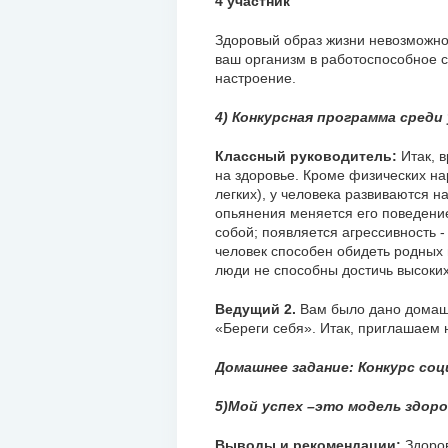
4 участник
Здоровый образ жизни невозможно 
ваш организм в работоспособное с
настроение.
4) Конкурсная программа среди
Классный руководитель:
Итак, 
на здоровье. Кроме физических на
легких), у человека развиваются н
опьянения меняется его поведение
собой; появляется агрессивность -
человек способен обидеть родных 
люди не способны достичь высоких
Ведущий 2.
Вам было дано домаш
«Береги себя». Итак, приглашаем 
Домашнее задание: Конкурс соц
5)Мой успех –это модель здоро
Выводы и рекомендации:
Здоро