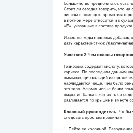
большинство предпочитают, есть ч
Стоит ли сегодня говорить, что на
чипсам с помощью ароматизаторов.
в полной мере относится и к сухар
«Е», указанные в составе продукта
Известны коды пищевых добавок, 
дать характеристики:
(распечатат
Участник 2.Чем опасны газиров
Газировка содержит кислоту, кото
кариеса. По последним данным уче
вымывающие кальций из организма
наблюдаются чаще, чем было рань
это тара. Алюминиевые банки пом
вскрытия банки в контакт с ее со
разливается по крышке и вместе с
Классный руководитель.
Чтобы 
следовать простым правилам:
1. Пейте ее холодной. Разрушение