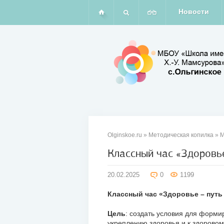
Новости
Olginskoe.ru
»
Методическая копилка
»
М
Классный час «Здоровье 
20
20.02.2025
0
1199
фев
2025
Классный час «Здоровье – путь к
Цель
: создать условия для форми
укреплению здоровья и к здоровом