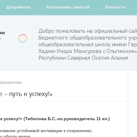
Документы
Расписание занятий
Контакты
Добро пожаловать на официальный сай
бюджетного общеобразовательного учр
общеобразовательная школа имени Гер
Хаджи-Умара Мамсурова с.Ольгинское»
Республики Северная Осетия-Алания.
ероприятия
– путь к успеху!»
 успеху!» (Тибилова Б.С.-кл.руководитель 11 кл.)
рование устойчивой мотивации к сохранению,
у образу жизни.