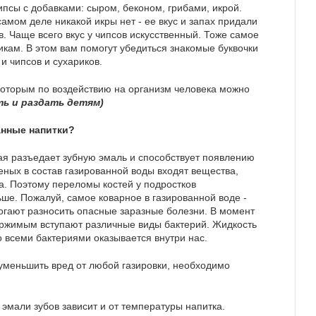
ипсы с добавками: сыром, беконом, грибами, икрой.
 самом деле никакой икры нет - ее вкус и запах придали
 Чаще всего вкус у чипсов искусственный. Тоже самое
икам. В этом вам помогут убедиться знакомые буквочки
 и чипсов и сухариков.
которым по воздействию на организм человека можно
ь и раздать детям)
анные напитки?
рая разъедает зубную эмаль и способствует появлению
ных в состав газированной воды входят вещества,
. Поэтому переломы костей у подростков
ше. Пожалуй, самое коварное в газированной воде -
огают разносить опасные заразные болезни. В момент
держимым вступают различные виды бактерий. Жидкость
о всеми бактериями оказывается внутри нас.
уменьшить вред от любой газировки, необходимо
 эмали зубов зависит и от температуры напитка.