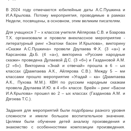
В 2024 году отмечаются юбилейные даты А.С.Пушкина и
И.А.Крылова. Потому мероприятия, проводимые в рамках
Недели, посвящены, в основном, этим великим писателям.
Для учащихся 7 – х классов учителя Айлярова С.В. и Бзарова
Т.Х. организовали и провели внеклассное мероприятие -
литературный ринг «Знатоки басен И.Крылова», викторину
«Сказки А.С.Пушкина» провели Дзулаева Ф.Х. (3 «а») и
Карсанова Дз.Б. (4 «а»), викторина «Русские народные
сказки» проведена Дулаевой Д.С. (3 «б») и Газдановой А.М.
(2 «б»). Викторина «Знай и отвечай» прошла в 6 – ых
классах (Дзампаева А.К., Айлярова С.В.). Между 5 – ми
классами прошло мероприятие «Угадай – ка» (Дзампаева
А.К., Пухова М.М.). КВН по русским народным сказкам
провела Дзулаева И.Ю. в 4 «б» классе. Брейн – ринг «Басни
И.А.Крылова» прошел во 2 – ых классах (Газданова А.М. и
Дзгоева Т.С.).
Задания для мероприятий были подобраны разного уровня
сложности и имели большое воспитательное значение.
Целями были обучение детей анализу произведения и
знакомство с особенностями композиции произведения.