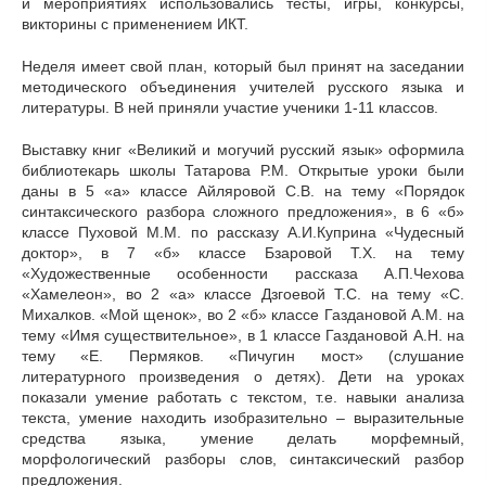
и мероприятиях использовались тесты, игры, конкурсы,
викторины с применением ИКТ.
Неделя имеет свой план, который был принят на заседании
методического объединения учителей русского языка и
литературы. В ней приняли участие ученики 1-11 классов.
Выставку книг «Великий и могучий русский язык» оформила
библиотекарь школы Татарова Р.М. Открытые уроки были
даны в 5 «а» классе Айляровой С.В. на тему «Порядок
синтаксического разбора сложного предложения», в 6 «б»
классе Пуховой М.М. по рассказу А.И.Куприна «Чудесный
доктор», в 7 «б» классе Бзаровой Т.Х. на тему
«Художественные особенности рассказа А.П.Чехова
«Хамелеон», во 2 «а» классе Дзгоевой Т.С. на тему «С.
Михалков. «Мой щенок», во 2 «б» классе Газдановой А.М. на
тему «Имя существительное», в 1 классе Газдановой А.Н. на
тему «Е. Пермяков. «Пичугин мост» (слушание
литературного произведения о детях). Дети на уроках
показали умение работать с текстом, т.е. навыки анализа
текста, умение находить изобразительно – выразительные
средства языка, умение делать морфемный,
морфологический разборы слов, синтаксический разбор
предложения.