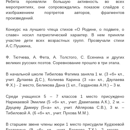
Ребята проявляли большую активность во всех
мероприятиях, они сопровождались показом слайдов с
изображением портретов авторов, фрагментов
произведений.
Конкурс на лучшего чтеца стихов «О Родине, о подвиге, о
славе» носил патриотический характер. В нем приняли
участие дети всех возрастных групп. Прозвучали стихи
А.С.Пушкина,
Ф. Тютчева, А. Фета, А. Толстого, С. Есенина и других
великих русских поэтов. Соревнование прошло в три этапа.
В начальной школе Тибилова Фатима заняла 1 м. (3 «б» кл.,
учит. Дулаева Д.С.), Колиева Карина (3 «а» кл., Дзулаева
Ф.Х.) - 2 место, Беликова Дана (1 кл., Газданова А.Н.) – 3 м.
Среди учащихся 5 – 7 классов 1 место присуждено
Нарикаевой Эмилии (5 «б» кл., учит. Дзампаева А.К.), 2 м. –
Дзуцеву Дамиру (5«а» кл., учит. Айлярова С.В.), 3 м. –
Тибиловой А. (6 «б» кл., учит. Пухова М.М.).
В старшем звене члены жюри 1 место присудили Кудзоевой
Екатерине (9 «б» кл., учит. Бзарова Т.Х.), 2 место –