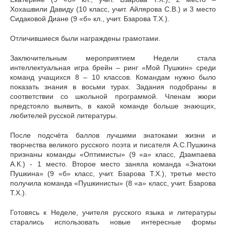
Хохашвили Давиду (10 класс, учит. Айлярова С.В.) и 3 место
Сидаковой Диане (9 «б» кл., учит. Бзарова Т.Х.).
Отличившиеся были награждены грамотами.
Заключительным мероприятием Недели стала
интеллектуальная игра брейн – ринг «Мой Пушкин» среди
команд учащихся 8 – 10 классов. Командам нужно было
показать знания в восьми турах. Задания подобраны в
соответствии со школьной программой. Членам жюри
предстояло выявить, в какой команде больше знающих,
любителей русской литературы.
После подсчёта баллов лучшими знатоками жизни и
творчества великого русского поэта и писателя А.С.Пушкина
признаны команды «Оптимисты» (9 «а» класс, Дзампаева
А.К.) - 1 место. Второе место заняла команда «Знатоки
Пушкина» (9 «б» класс, учит. Бзарова Т.Х.), третье место
получила команда «Пушкинисты» (8 «а» класс, учит. Бзарова
Т.Х.).
Готовясь к Неделе, учителя русского языка и литературы
старались использовать новые интересные формы