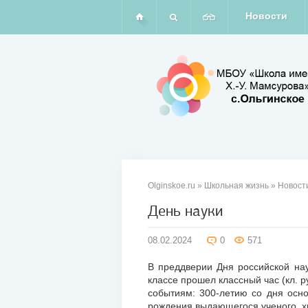
Новости
Olginskoe.ru
»
Школьная жизнь
»
Новост
День науки
08
08.02.2024
0
571
фев
2024
В преддверии Дня российской нау
классе прошел классный час (кл. 
событиям: 300-летию со дня осно
рождения выдающегося ученого, х