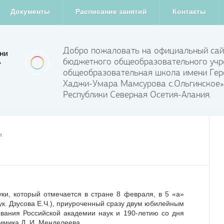
Документы
Расписание занятий
Контакты
Добро пожаловать на официальный сай
бюджетного общеобразовательного учр
общеобразовательная школа имени Гер
Хаджи-Умара Мамсурова с.Ольгинское»
Республики Северная Осетия-Алания.
и
ки, который отмечается в стране 8 февраля, в 5 «а»
рук. Дзусова Е.Ч.), приуроченный сразу двум юбилейным
вания Российской академии наук и 190-летию со дня
имика Д. И. Менделеева.