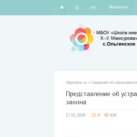
Новости
Olginskoe.ru
»
Сведения об образовател
Представление об устр
закона
17
янв
17.01.2024
0
634
2024