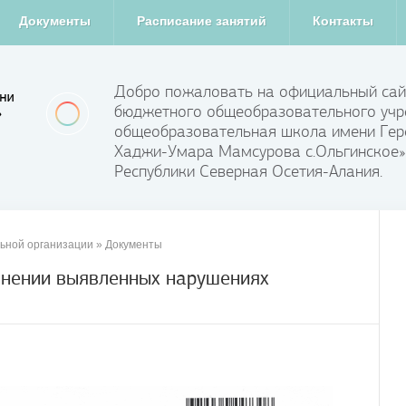
Документы
Расписание занятий
Контакты
Добро пожаловать на официальный сай
бюджетного общеобразовательного учр
общеобразовательная школа имени Гер
Хаджи-Умара Мамсурова с.Ольгинское»
Республики Северная Осетия-Алания.
ьной организации
»
Документы
анении выявленных нарушениях