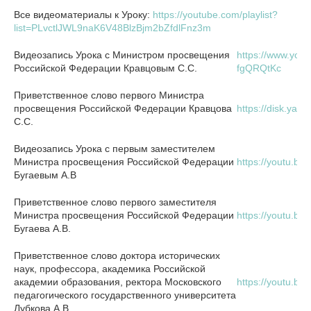
Все видеоматериалы к Уроку:
https://youtube.com/playlist?
list=PLvctlJWL9naK6V48BlzBjm2bZfdlFnz3m
Видеозапись Урока с Министром просвещения
https://www.you
Российской Федерации Кравцовым С.С.
fgQRQtKc
Приветственное слово первого Министра
просвещения Российской Федерации Кравцова
https://disk.ya
С.С.
Видеозапись Урока с первым заместителем
Министра просвещения Российской Федерации
https://youtu.b
Бугаевым А.В
Приветственное слово первого заместителя
Министра просвещения Российской Федерации
https://youtu.b
Бугаева А.В.
Приветственное слово доктора исторических
наук, профессора, академика Российской
академии образования, ректора Московского
https://youtu.b
педагогического государственного университета
Лубкова А.В.