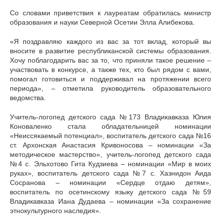
Со словами приветствия к лауреатам обратилась министр
образования и науки Северной Осетии Элла Алибекова.
«Я поздравляю каждого из вас за тот вклад, который вы
вносите в развитие республиканской системы образования.
Хочу поблагодарить вас за то, что приняли такое решение –
участвовать в конкурсе, а также тех, кто был рядом с вами,
помогал готовиться и поддерживал на протяжении всего
периода», – отметила руководитель образовательного
ведомства.
Учитель-логопед детского сада №173 Владикавказа Юлия
Коноваленко стала обладательницей номинации
«Неиссякаемый потенциал», воспитатель детского сада №16
ст. Архонская Анастасия Кривоносова – номинации «За
методическое мастерство», учитель-логопед детского сада
№4 с. Эльхотово Гита Кудзиева – номинации «Мир в моих
руках», воспитатель детского сада №7 с. Хазнидон Аида
Сосранова – номинации «Сердце отдаю детям»,
воспитатель по осетинскому языку детского сада №59
Владикавказа Иана Дудаева – номинации «За сохранение
этнокультурного наследия».