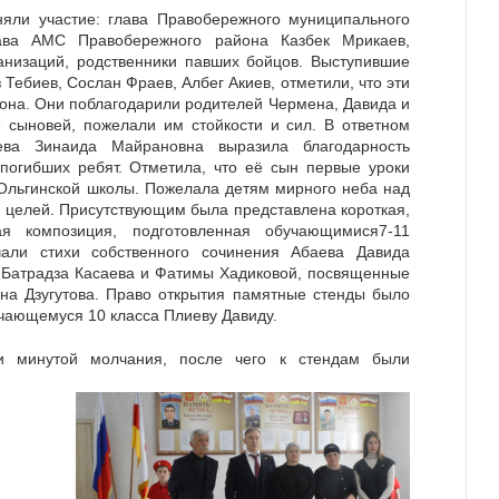
яли участие: глава Правобережного муниципального
ава АМС Правобережного района Казбек Мрикаев,
анизаций, родственники павших бойцов. Выступившие
 Тебиев, Сослан Фраев, Албег Акиев, отметили, что эти
йона. Они поблагодарили родителей Чермена, Давида и
 сыновей, пожелали им стойкости и сил. В ответном
ева Зинаида Майрановна выразила благодарность
погибших ребят. Отметила, что её сын первые уроки
 Ольгинской школы. Пожелала детям мирного неба над
 целей. Присутствующим была представлена короткая,
ая композиция, подготовленная обучающимися7-11
учали стихи собственного сочинения Абаева Давида
ов Батрадза Касаева и Фатимы Хадиковой, посвященные
на Дзугутова. Право открытия памятные стенды было
учающемуся 10 класса Плиеву Давиду.
и минутой молчания, после чего к стендам были