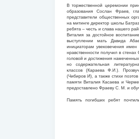
В торжественной церемонии прин
образования Сослан Фраев, гл
представители общественных орг
на митинге директор школы Батраз
ребята – честь и слава нашего ра
Виталия за достойное воспитание
выступлении мать Давида Аба
инициаторам увековечения имен 
нравственности получил в стенах
головой и достижения намеченных
но содержательная литературн
классов (Караева Ф.И.). Прозв
(Чибиров И), а также стихи поэт
памяти Виталия Касаева и Черме
предоставлено Фраеву С. М. и об
Память погибших ребят почтил