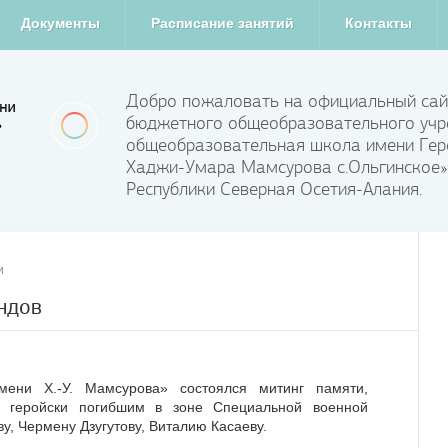
Документы
Расписание занятий
Контакты
Добро пожаловать на официальный сай
бюджетного общеобразовательного учр
общеобразовательная школа имени Гер
Хаджи-Умара Мамсурова с.Ольгинское»
Республики Северная Осетия-Алания.
и
ндов
ни Х.-У. Мамсурова» состоялся митинг памяти,
, геройски погибшим в зоне Специальной военной
у, Чермену Дзугутову, Виталию Касаеву.