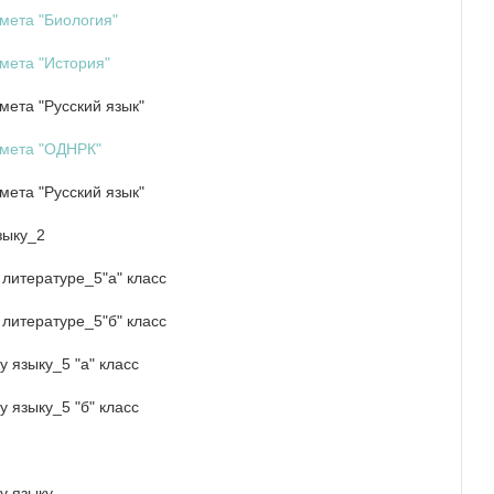
мета "Биология"
мета "История"
ета "Русский язык"
дмета "ОДНРК"
ета "Русский язык"
зыку_2
литературе_5"а" класс
литературе_5"б" класс
 языку_5 "а" класс
 языку_5 "б" класс
у языку