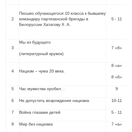
Письмо обучающегося 10 класса к бывшему
2
командиру партизанской бригады в
5 - 11
Белоруссии Хатагову Х. А.
Мы из будущего
3
7 «б»
(литературный кружок)
8 «а»
4
Нацизм – чума 20 века.
8 «б»
5
Час мужества пробил…
9
6
Не допустить возрождения нацизма.
10-11
7
Война глазами детей
5 - 11
8
Мир без нацизма
7 «а»
Кл