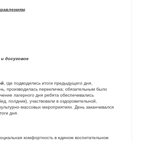
правлениям
:
 и досуговое
ой
, где подводились итоги предыдущего дня,
нь, производилась перекличка; обязательным было
ечение лагерного дня ребята обеспечивались
ед, полдник), участвовали в оздоровительной,
культурно-массовых мероприятиях. День заканчивался
тоги дня.
 социальная комфортность в едином воспитательном