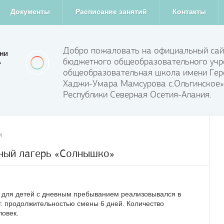
Документы
Расписание занятий
Контакты
Добро пожаловать на официальный сай
бюджетного общеобразовательного учр
общеобразовательная школа имени Гер
Хаджи-Умара Мамсурова с.Ольгинское»
Республики Северная Осетия-Алания.
и
ный лагерь «Солнышко»
 для детей с дневным пребыванием реализовывался в
2 г. продолжительностью смены 6 дней. Количество
ловек.