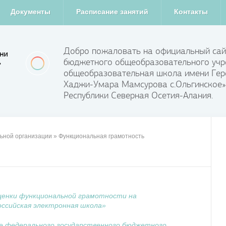
Документы
Расписание занятий
Контакты
Добро пожаловать на официальный сай
бюджетного общеобразовательного учр
общеобразовательная школа имени Гер
Хаджи-Умара Мамсурова с.Ольгинское»
Республики Северная Осетия-Алания.
ьной организации
»
Функциональная грамотность
ценки функциональной грамотности на
ссийская электронная школа»
е федерального государственного бюджетного