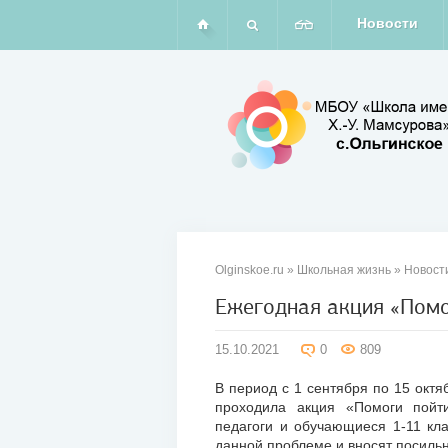
Новости
Olginskoe.ru
»
Школьная жизнь
»
Новост
Ежегодная акция «Помо
15
15.10.2021
0
809
окт
2021
В период с 1 сентября по 15 окт
проходила акция «Помоги пойти
педагоги и обучающиеся 1-11 кла
данной проблеме и вносят посиль