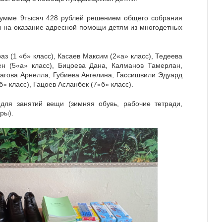
сумме 9тысяч 428 рублей решением общего собрания
 на оказание адресной помощи детям из многодетных
 (1 «б» класс), Касаев Максим (2«а» класс), Тедеева
ен (5«а» класс), Бицоева Дана, Калманов Тамерлан,
лагова Арнелла, Губиева Ангелина, Гассишвили Эдуард
б» класс), Гацоев Асланбек (7«б» класс).
ля занятий вещи (зимняя обувь, рабочие тетради,
ры).