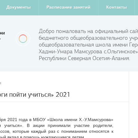
Документы
Расписание занятий
Контакты
Добро пожаловать на официальный сай
бюджетного общеобразовательного учр
общеобразовательная школа имени Гер
Хаджи-Умара Мамсурова с.Ольгинское»
Республики Северная Осетия-Алания.
и
ги пойти учиться» 2021
ября 2021 года в МБОУ «Школа имени Х.-У.Мамсурова»
 учиться». В акции принимали участие родители,
ссов, которые каждый раз с пониманием относятся к
ный вклад в помощь нуждающимся детям.