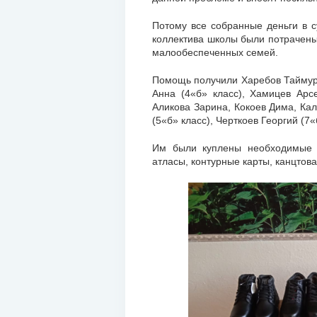
Потому все собранные деньги в 
коллектива школы были потрачены
малообеспеченных семей.
Помощь получили Харебов Таймураз
Анна (4«б» класс), Хамицев Арс
Аликова Зарина, Кокоев Дима, Ка
(5«б» класс), Черткоев Георгий (7«
Им были куплены необходимые д
атласы, контурные карты, канцтова