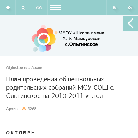
Olginskoe.ru
»
Архив
План проведения общешкольных
родительских собраний МОУ СОШ с.
Ольгинское на 2010-2011 уч.год
Архив
3268
О К Т Я Б Р Ь