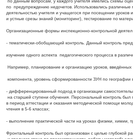
 по данным вопросам, у каждого учителя имелись схемы оцено
по  предупреждению недочетов. Использовались различные мет
деятельностью учителя и учащегося при посещении уроков и в
и устные срезы знаний (мониторинг), тестирование по материа
Организационные формы инспекционно-контрольной деятельн
- тематически-обобщающий контроль. Данный контроль предусм
изучение одного аспекта  педагогического процесса в различны
 Например, планирование и организацию уроков, введённых за 
 компонента, уровень сформированности ЗУН по географии в 10 к
- дифференцированный подход в организации самостоятельной 
 на старшей ступени обучения. Персональный контроль был пр
в период аттестации и оказания методической помощи молодым
чтения в 5-6 классах;
- выполнение практической части на уроках физики, химии, труд
Фронтальный контроль был организован с целью глубокой разн