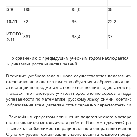
5-9
195
98,0
35
10-11
72
96
22,2
ИТОГО:
361
98,4
37
2-11
  По сравнению с предыдущим учебным годом наблюдается  ста
 и динамика роста качества знаний.
В течение учебного года в школе осуществляется педагогически
отслеживание и анализ качества обучения и образования по ст
аттестации по предметам с целью выявления недостатков в рабо
 показал, что некоторые учителя недостаточно серьёзно подошли
успеваемости по математике, русскому языку, химии, осетинском
 образования всем учителям стоит серьезно пересмотреть сист
  Важнейшим средством повышения педагогического мастерства
школы является методическая работа. Роль методической работ
 в связи с необходимостью рационально и оперативно использо
С учетом уровня организации учебно-воспитательного процесса