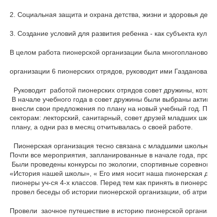
2. Социальная защита и охрана детства, жизни и здоровья детей
3. Создание условий для развития ребенка - как субъекта культ
В целом работа пионерской организации была многоплановой и
организации 6 пионерских отрядов, руководит ими Газданова Л.
  Руководит  работой пионерских отрядов совет дружины, котор
 В начале учебного года в совет дружины были выбраны активн
 внесли свои предложения по плану на новый учебный год. По
секторам: лекторский, санитарный, совет друзей младших шко
 плану, а одни раз в месяц отчитывалась о своей работе.
  Пионерская организация тесно связана с младшими школьника
Почти все мероприятия, запланированные в начале года, пров
 Были проведены конкурсы по экологии, спортивные соревнован
«История нашей школы», « Его имя носит наша пионерская дру
 пионеры уч-ся 4-х классов. Перед тем как принять в пионерску
 провел беседы об истории пионерской организации, об атрибут
Провели  заочное путешествие в историю пионерской организац