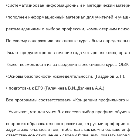
•систематизирован информационный и методический материал 
•пополнен информационный материал для учителей и учащихся
рекомендациями о выборе профессии, компьютерным психолог
По своему содержанию элективные курсы были определены как
 Было  предусмотрено в течение года четыре электива, организ
 было  возможности из-за введения в элективные курсы ОБЖ и р
•Основы безопасности жизнедеятельности. (Газданов Б.Т.).
• подготовка к ЕГЭ (Галачиева В.И.,Дзлиева А.А.).
Все программы соответствовали «Концепции профильного и пр
  Учитывая, что для уч-ся 9-х классов выбор профиля обучения
вопрос их образовательного развития, кл.рук-ми профориентац
задача заключалась в том, чтобы дать как можно больше инф
ответственное отношение к своему будущему; оказать морал