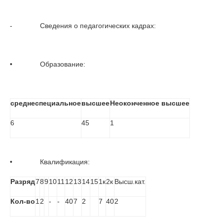
-              Сведения о педагогических кадрах:
•              Образование:
среднеспециальное
высшее
Неоконченное высшее
6
45
1
•              Квалификация: 
Разряд
7
8
9
10
11
12
13
14
15
1к
2к
Высш.кат.
Кол-во
1
2
-
-
40
7
2
7
40
2