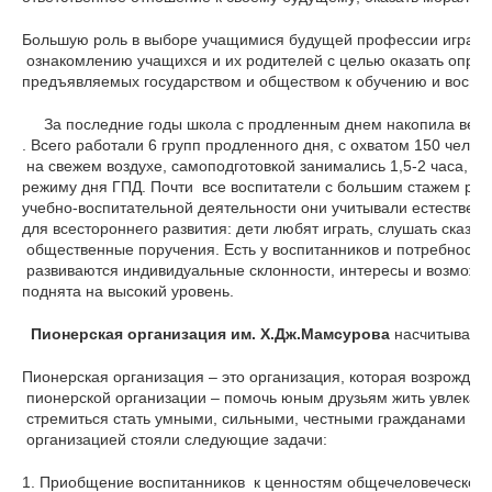
Большую роль в выборе учащимися будущей профессии играет п
 ознакомлению учащихся и их родителей с целью оказать опре
предъявляемых государством и обществом к обучению и воспи
     За последние годы школа с продленным днем накопила вес
. Всего работали 6 групп продленного дня, с охватом 150 челове
 на свежем воздухе, самоподготовкой занимались 1,5-2 часа, кл
режиму дня ГПД. Почти  все воспитатели с большим стажем раб
учебно-воспитательной деятельности они учитывали естественн
для всестороннего развития: дети любят играть, слушать сказк
 общественные поручения. Есть у воспитанников и потребность 
 развиваются индивидуальные склонности, интересы и возможн
поднята на высокий уровень.
  Пионерская организация им. Х.Дж.Мамсурова
 насчитывает 
Пионерская организация – это организация, которая возрождае
 пионерской организации – помочь юным друзьям жить увлекате
 стремиться стать умными, сильными, честными гражданами св
 организацией стояли следующие задачи:
1. Приобщение воспитанников  к ценностям общечеловеческой, 