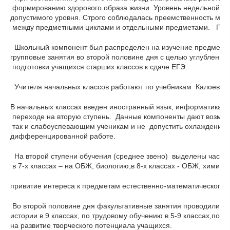
 формированию здорового образа жизни. Уровень недельной  уч
допустимого уровня. Строго соблюдалась преемственность меж
 между предметными циклами и отдельными предметами.   Пед
  Школьный компонент был распределен на изучение предметов
групповые занятия во второй половине дня с целью углубления
 подготовки учащихся старших классов к сдаче ЕГЭ.
  Учителя начальных классов работают по учебникам  Калоевой 
В начальных классах введен иностранный язык, информатика т
 переходе на вторую ступень.  Данные компоненты дают возмо
 так и слабоуспевающим ученикам и не  допустить охлаждения 
дифференцированной работе.
  На второй ступени обучения (среднее звено)  выделены часы в
 в 7-х классах – на ОБЖ, биологию;в 8-х классах - ОБЖ, хими
привитие интереса к предметам естественно-математического ц
 Во второй половине дня факультативные занятия проводились по
истории в 9 классах, по трудовому обучению в 5-9 классах,по 
на развитие творческого потенциала учащихся.