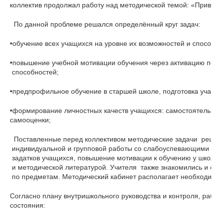
коллектив продолжал работу над методической темой: «Привити
  По данной проблеме решался определённый круг задач:
•обучение всех учащихся на уровне их возможностей и способн
•повышение учебной мотивации обучения через активацию позн
 способностей;
•предпрофильное обучение в старшей школе, подготовка учащи
•формирование личностных качеств учащихся: самостоятельности
самооценки;
  Поставленные перед коллективом методические задачи  реша
 индивидуальной и групповой работы со слабоуспевающими  и 
 задатков учащихся, повышение мотивации к обучению у школьн
 и методической литературой. Учителя  также знакомились и 
 по предметам. Методический кабинет располагает необходимым 
Согласно плану внутришкольного руководства и контроля, раб
состояния: