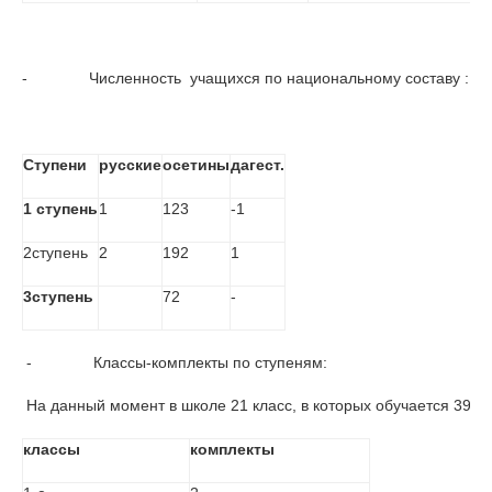
-              Численность  учащихся по национальному составу :
Ступени
русские
осетины
дагест.
1 ступень
1
123
-1
2ступень
2
192
1
3ступень
72
-
 -              Классы-комплекты по ступеням:
 На данный момент в школе 21 класс, в которых обучается 393 у
классы
комплекты