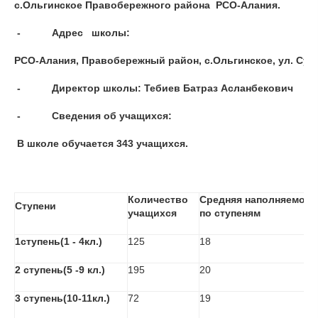
с.Ольгинское Правобережного района  РСО-Алания.
-           Адрес   школы:
РСО-Алания, Правобережный район, с.Ольгинское, ул. Суджа
-           Директор школы: Тебиев Батраз Асланбекович
-           Сведения об учащихся:
В школе обучается 343 учащихся.
Количество
Средняя наполняемост
Ступени
учащихся
по ступеням
1ступень(1 - 4кл.)
125
18
2 ступень(5 -9 кл.)
195
20
3 ступень(10-11кл.)
72
19