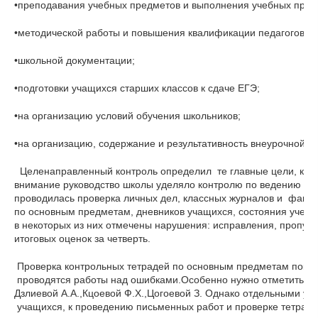
•преподавания учебных предметов и выполнения учебных прог
•методической работы и повышения квалификации педагогов; кач
•школьной документации;
•подготовки учащихся старших классов к сдаче ЕГЭ;
•на организацию условий обучения школьников;
•на организацию, содержание и результативность внеурочной в
  Целенаправленный контроль определил  те главные цели, к
внимание руководство школы уделяло контролю по ведению шко
проводилась проверка личных дел, классных журналов и  факул
по основным предметам, дневников учащихся, состояния учебн
в некоторых из них отмечены нарушения: исправления, пропус
итоговых оценок за четверть.
 Проверка контрольных тетрадей по основным предметам показ
 проводятся работы над ошибками.Особенно нужно отметить раб
Дзлиевой А.А.,Кцоевой Ф.Х.,Цогоевой З. Однако отдельными у
 учащихся, к проведению письменных работ и проверке тетраде