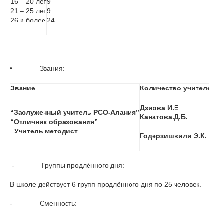
16 – 20 лет
9
21 – 25 лет
9
26 и более
24
•              Звания:
Звание
Количество учителей
Дзиова И.Е
“Заслуженный учитель РСО-Алания”
Канатова.Д.Б.
“Отличник образования”
Учитель методист
Годерзишвили Э.К.
- Группы продлённого дня:
В школе действует 6 групп продлённого дня по 25 человек.
- Сменность: