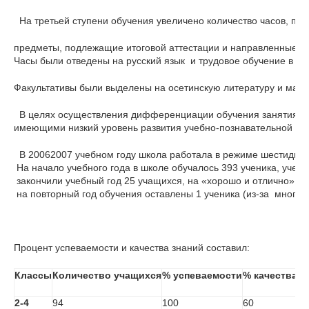
  На третьей ступени обучения увеличено количество часов, пре
предметы, подлежащие итоговой аттестации и направленные на
Часы были отведены на русский язык  и трудовое обучение в 11 
Факультативы были выделены на осетинскую литературу и математ
  В целях осуществления дифференциации обучения занятия пр
имеющими низкий уровень развития учебно-познавательной де
  В 20062007 учебном году школа работала в режиме шестиднев
 На начало учебного года в школе обучалось 393 ученика, учени
 закончили учебный год 25 учащихся, на «хорошо и отлично» -  
 на повторный год обучения оставлены 1 ученика (из-за  многоч
Процент успеваемости и качества знаний составил:
Классы
Количество учащихся
% успеваемости
% качества
2-4
94
100
60