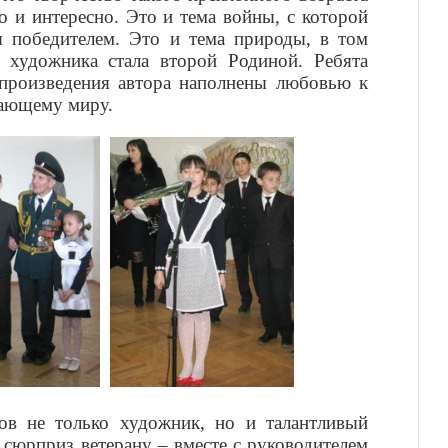
о и интересно. Это и тема войны, с которой
я победителем. Это и тема природы, в том
я художника стала второй Родиной. Ребята
 произведения автора наполнены любовью к
жающему миру.
ов не только художник, но и талантливый
 сюрприз ветерану – вместе с руководителем