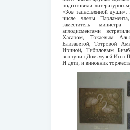
подготовили литературно-
«Зов таинственной души». 
числе члены Парламента,
заместитель министра
аплодисментами встрети
Хасаном, Токаевым Альб
Елизаветой, Тотровой Ам
Ириной, Тибиловым Бимб
выступил Дом-музей Исса Пл
И дети, и виновник торжест