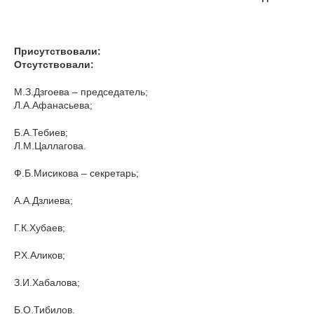
Присутствовали:
Отсутствовали:
М.З.Дзгоева – председатель;
Л.А.Афанасьева;
Б.А.Тебиев;
Л.М.Цаллагова.
Ф.Б.Мисикова – секретарь;
А.А.Дзлиева;
Г.К.Хубаев;
Р.Х.Аликов;
З.И.Хабалова;
Б.О.Тибилов.