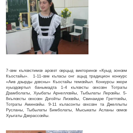
7-œм кълœстимœ арœзт œрцыд викторинœ «Куыд зонœм
Къостайы». 1-11-œм къласы онг ацыд традицион конкурс
«Аив дзырды дœсны» Къостайы темœйыл. Конкурсы жюри
хуыздœртыл банымадта 1-4 кълœсты œхсœн Тотраты
Дзамболаты, Хуыбаты Арнеллœйы, Тыбылаты Лерœйы. 5-
8кълœсты œхсœн Дзгойты Лизœйы, Свинаидзе Греттœйы,
Тотраты Аминœйы. 9-11 къласонты œхсœн та Джеллыты
Русланы, Тыбылаты Бимболаты, Мысыкаты Асланы œмœ
Хуыгаты Дзерассœйы.