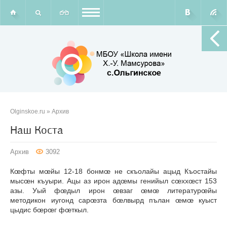
Olginskoe.ru
»
Архив
Наш Коста
Архив
3092
Кœфты мœйы 12-18 бонмœ не скъолайы ацыд Къостайы
мысœн къуыри. Ацы аз ирон адœмы генийыл сœххœст 153
азы. Уый фœдыл ирон œвзаг œмœ литературœйы
методикон иугонд сарœзта бœлвырд пълан œмœ куыст
цыдис бœрœг фœткыл.