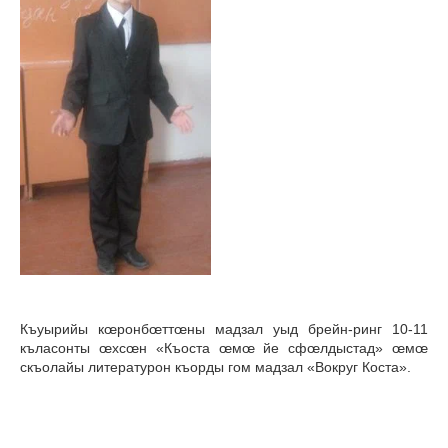
Къуырийы кœронбœттœны мадзал уыд брейн-ринг 10-11
къласонты œхсœн «Къоста œмœ йе сфœлдыстад» œмœ
скъолайы литературон къорды гом мадзал «Вокруг Коста».