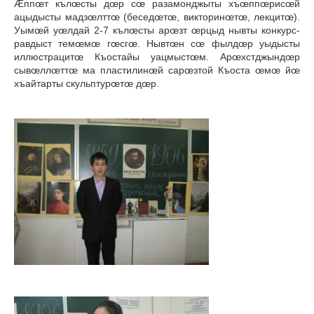
Æппœт кълœсты дœр сœ разамонджыты хъœппœрисœй
ацыдысты мадзœлттœ (беседœтœ, викторинœтœ, лекцитœ).
Уымœй уœлдай 2-7 кълœсты арœзт œрцыд нывты конкурс-
равдыст темœмœ гœсгœ. Нывтœн сœ фылдœр уыдысты
иллюстрацитœ Къостайы уацмыстœм. Арœхстджындœр
сывœллœттœ ма пластилинœй сарœзтой Къоста œмœ йœ
хъайтарты скульптурœтœ дœр.