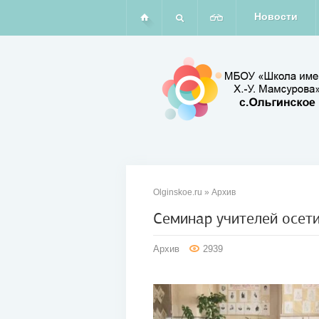
Новости
Olginskoe.ru
»
Архив
Семинар учителей осет
21
Архив
2939
мар
2012