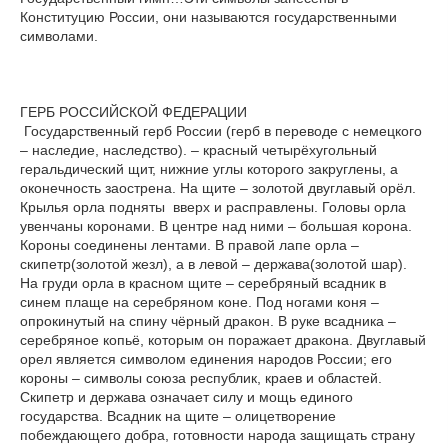
Конституцию России, они называются государственными
символами.
ГЕРБ РОССИЙСКОЙ ФЕДЕРАЦИИ
Государственный герб России (герб в переводе с немецкого
– наследие, наследство). – красный четырёхугольный
геральдический щит, нижние углы которого закруглены, а
оконечность заострена. На щите – золотой двуглавый орёл.
Крылья орла подняты вверх и расправлены. Головы орла
увенчаны коронами. В центре над ними – большая корона.
Короны соединены лентами. В правой лапе орла –
скипетр(золотой жезл), а в левой – держава(золотой шар).
На груди орла в красном щите – серебряный всадник в
синем плаще на серебряном коне. Под ногами коня –
опрокинутый на спину чёрный дракон. В руке всадника –
серебряное копьё, которым он поражает дракона. Двуглавый
орел является символом единения народов России; его
короны – символы союза республик, краев и областей.
Скипетр и держава означает силу и мощь единого
государства. Всадник на щите – олицетворение
побеждающего добра, готовности народа защищать страну