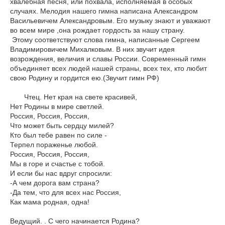
хвалебная песня, или похвала, исполняемая в особых
случаях. Мелодия нашего гимна написана Александром
Васильевичем Александровым. Его музыку знают и уважают
во всем мире ,она рождает гордость за нашу страну.
Этому соответствуют слова гимна, написанные Сергеем
Владимировичем Михалковым. В них звучит идея
возрождения, величия и славы России. Современный гимн
объединяет всех людей нашей страны, всех тех, кто любит
свою Родину и гордится ею.(Звучит гимн РФ)
Чтец. Нет края на свете красивей,
Нет Родины в мире светлей.
Россия, Россия, Россия,
Что может быть сердцу милей?
Кто был тебе равен по силе -
Терпел пораженье любой.
Россия, Россия, Россия,
Мы в горе и счастье с тобой.
И если бы нас вдруг спросили:
-А чем дорога вам страна?
-Да тем, что для всех нас Россия,
Как мама родная, одна!
Ведущий. . С чего начинается Родина?