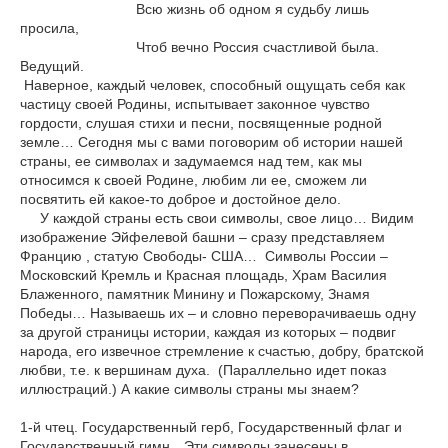
Всю жизнь об одном я судьбу лишь
просила,
Чтоб вечно Россия счастливой была.
Ведущий.
Наверное, каждый человек, способный ощущать себя как
частицу своей Родины, испытывает законное чувство
гордости, слушая стихи и песни, посвященные родной
земле… Сегодня мы с вами поговорим об истории нашей
страны, ее символах и задумаемся над тем, как мы
относимся к своей Родине, любим ли ее, сможем ли
посвятить ей какое-то доброе и достойное дело.
У каждой страны есть свои символы, свое лицо… Видим
изображение Эйфелевой башни – сразу представляем
Францию , статую Свободы- США… Символы России –
Московский Кремль и Красная площадь, Храм Василия
Блаженного, памятник Минину и Пожарскому, Знамя
Победы… Называешь их – и словно переворачиваешь одну
за другой страницы истории, каждая из которых – подвиг
народа, его извечное стремление к счастью, добру, братской
любви, т.е. к вершинам духа. (Параллельно идет показ
иллюстраций.) А какие символы страны мы знаем?
1-й чтец. Государственный герб, Государственный флаг и
Государственный гимн…Эти символы занесены в