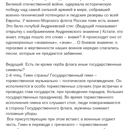
Великой отечественной войне, одержала историческую
победу над самой сильной армией в мире, собравшей
военно-технический потенциал и людские резервы со всей
Европы. У военно-Морского флота России тоже есть знамя.
Это бело-голубой Андреевский стяг. (Ведущий показывает
открытку с изображением Андреевского знамени.) Кстати, кто
знает, откуда пошло это слово – знамя? А происходит оно от
однокоренных «знаменье», «знак»… О боевом знамени, о
героизме и жертвенности наших воинов нередко слагались
песни, которые не предаются забвению.
Ведущий. Есть ли кроме герба флага иные государственные
символы?
1-й чтец. Гимн страны! Государственный гимн –
торжественное музыкально – поэтическое произведение. Он
исполняется в особо торжественных случаях (при встречах и
проводах глав государств, при проведении парадов, больших
государственных праздников), Во время торжественного
исполнения гимна его слушают стоя, люди поворачиваются
в сторону Государственного флага, мужчины снимают
головные уборы.
Все присутствующие при этом встают, а военные отдают
честь. Гимн в переводе с греческого – торжественная