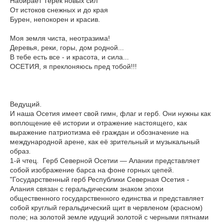
Набирает Терек новых сил
От истоков снежных и до края
Бурен, непокорен и красив.
Моя земля чиста, неотразима!
Деревья, реки, горы, дом родной...
В тебе есть все - и красота, и сила...
ОСЕТИЯ, я преклоняюсь пред тобой!!!
Ведущий.
И наша Осетия имеет свой гимн, флаг и герб. Они нужны как
воплощение её истории и отражение настоящего, как
выражение патриотизма её граждан и обозначение на
международной арене, как её зрительный и музыкальный
образ.
1-й чтец. Герб Северной Осетии — Алании представляет
собой изображение барса на фоне горных цепей.
"Государственный герб Республики Северная Осетия -
Алания связан с геральдическим знаком эпохи
общественного государственного единства и представляет
собой круглый геральдический щит в червленом (красном)
поле; на золотой земле идущий золотой с черными пятнами