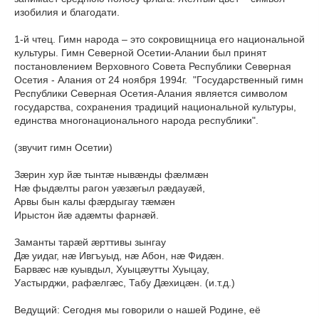
изобилия и благодати.
1-й чтец. Гимн народа – это сокровищница его национальной
культуры. Гимн Северной Осетии-Алании был принят
постановлением Верховного Совета Республики Северная
Осетия - Алания от 24 ноября 1994г. "Государственный гимн
Республики Северная Осетия-Алания является символом
государства, сохранения традиций национальной культуры,
единства многонационального народа республики".
(звучит гимн Осетии)
Зæрин хур йæ тынтæ нывæнды фæлмæн
Нæ фыдæлты рагон уæзæгыл рæдауæй,
Арвы бын калы фæрдыгау тæмæн
Ирыстон йæ адæмты фарнæй.
Заманты тарæй æрттивы зынгау
Дæ уидаг, нæ Ивгъуыд, нæ Абон, нæ Фидæн.
Барвæс нæ куывдыл, Хуыцæутты Хуыцау,
Уастырджи, рафæлгæс, Табу Дæхицæн. (и.т.д.)
Ведущий: Сегодня мы говорили о нашей Родине, её