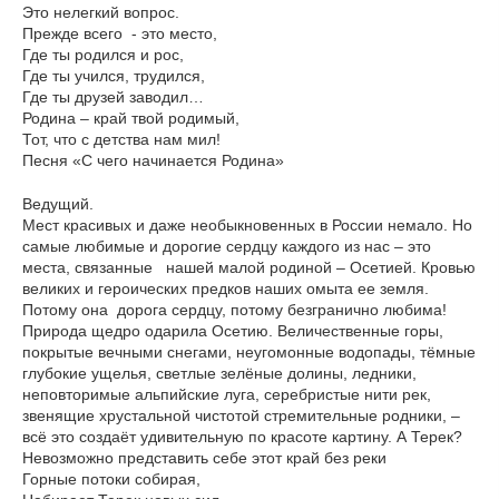
Это нелегкий вопрос.
Прежде всего - это место,
Где ты родился и рос,
Где ты учился, трудился,
Где ты друзей заводил…
Родина – край твой родимый,
Тот, что с детства нам мил!
Песня «С чего начинается Родина»
Ведущий.
Мест красивых и даже необыкновенных в России немало. Но
самые любимые и дорогие сердцу каждого из нас – это
места, связанные нашей малой родиной – Осетией. Кровью
великих и героических предков наших омыта ее земля.
Потому она дорога сердцу, потому безгранично любима!
Природа щедро одарила Осетию. Величественные горы,
покрытые вечными снегами, неугомонные водопады, тёмные
глубокие ущелья, светлые зелёные долины, ледники,
неповторимые альпийские луга, серебристые нити рек,
звенящие хрустальной чистотой стремительные родники, –
всё это создаёт удивительную по красоте картину. А Терек?
Невозможно представить себе этот край без реки
Горные потоки собирая,