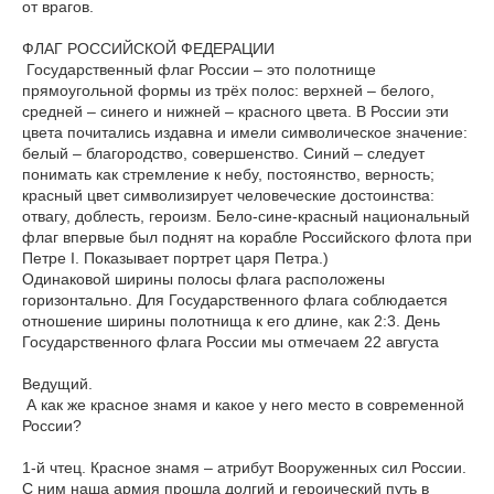
от врагов.
ФЛАГ РОССИЙСКОЙ ФЕДЕРАЦИИ
Государственный флаг России – это полотнище
прямоугольной формы из трёх полос: верхней – белого,
средней – синего и нижней – красного цвета. В России эти
цвета почитались издавна и имели символическое значение:
белый – благородство, совершенство. Синий – следует
понимать как стремление к небу, постоянство, верность;
красный цвет символизирует человеческие достоинства:
отвагу, доблесть, героизм. Бело-сине-красный национальный
флаг впервые был поднят на корабле Российского флота при
Петре I. Показывает портрет царя Петра.)
Одинаковой ширины полосы флага расположены
горизонтально. Для Государственного флага соблюдается
отношение ширины полотнища к его длине, как 2:3. День
Государственного флага России мы отмечаем 22 августа
Ведущий.
А как же красное знамя и какое у него место в современной
России?
1-й чтец. Красное знамя – атрибут Вооруженных сил России.
С ним наша армия прошла долгий и героический путь в