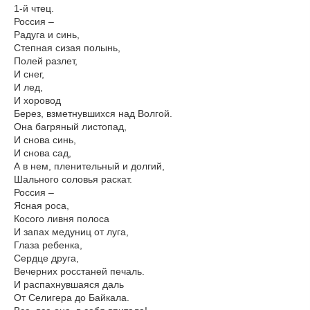
1-й чтец.
Россия –
Радуга и синь,
Степная сизая полынь,
Полей разлет,
И снег,
И лед,
И хоровод
Берез, взметнувшихся над Волгой.
Она багряный листопад,
И снова синь,
И снова сад,
А в нем, пленительный и долгий,
Шального соловья раскат.
Россия –
Ясная роса,
Косого ливня полоса
И запах медуниц от луга,
Глаза ребенка,
Сердце друга,
Вечерних росстаней печаль.
И распахнувшаяся даль
От Селигера до Байкала.