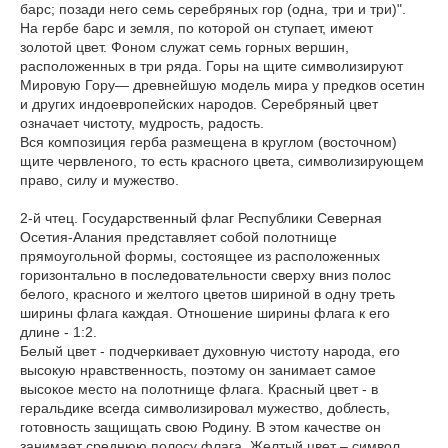
барс; позади него семь серебряных гор (одна, три и три)".
На гербе барс и земля, по которой он ступает, имеют
золотой цвет. Фоном служат семь горных вершин,
расположенных в три ряда. Горы на щите символизируют
Мировую Гору— древнейшую модель мира у предков осетин
и других индоевропейских народов. Серебряный цвет
означает чистоту, мудрость, радость.
Вся композиция герба размещена в круглом (восточном)
щите червленого, то есть красного цвета, символизирующем
право, силу и мужество.
2-й чтец. Государственный флаг Республики Северная
Осетия-Алания представляет собой полотнище
прямоугольной формы, состоящее из расположенных
горизонтально в последовательности сверху вниз полос
белого, красного и желтого цветов шириной в одну треть
ширины флага каждая. Отношение ширины флага к его
длине - 1:2.
Белый цвет - подчеркивает духовную чистоту народа, его
высокую нравственность, поэтому он занимает самое
высокое место на полотнище флага. Красный цвет - в
геральдике всегда символизировал мужество, доблесть,
готовность защищать свою Родину. В этом качестве он
занимает среднюю полосу флага. Желтый цвет – символ