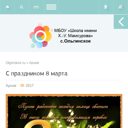
Olginskoe.ru
»
Архив
С праздником 8 марта
Архив
2617