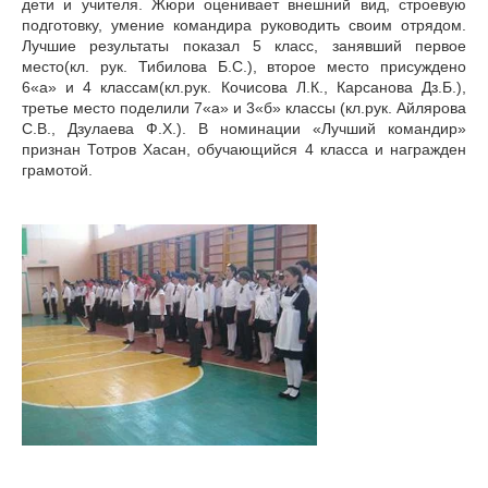
дети и учителя. Жюри оценивает внешний вид, строевую
подготовку, умение командира руководить своим отрядом.
Лучшие результаты показал 5 класс, занявший первое
место(кл. рук. Тибилова Б.С.), второе место присуждено
6«а» и 4 классам(кл.рук. Кочисова Л.К., Карсанова Дз.Б.),
третье место поделили 7«а» и 3«б» классы (кл.рук. Айлярова
С.В., Дзулаева Ф.Х.). В номинации «Лучший командир»
признан Тотров Хасан, обучающийся 4 класса и награжден
грамотой.