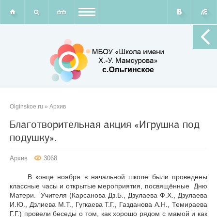
Olginskoe.ru
»
Архив
Благотворительная акция «Игрушка под
подушку».
Архив
3068
В конце ноября в начальной школе были проведены
классные часы и открытые мероприятия, посвящённые Дню
Матери. Учителя (Карсанова Дз.Б., Дзулаева Ф.Х., Дзулаева
И.Ю., Дзлиева М.Т., Гугкаева Т.Г., Газданова А.Н., Темираева
Г.Г.) провели беседы о том, как хорошо рядом с мамой и как