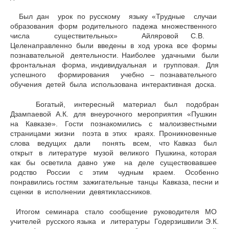
Был дан урок по русскому языку «Трудные случаи
образования форм родительного падежа множественного
числа существительных» Айляровой С.В.
Целенаправленно были введены в ход урока все формы
познавательной деятельности. Наиболее удачными были
фронтальная форма, индивидуальная и групповая. Для
успешного формирования учебно – познавательного
обучения детей была использована интерактивная доска.
Богатый, интересный материал был подобран
Дзампаевой А.К. для внеурочного мероприятия «Пушкин
на Кавказе». Гости познакомились с малоизвестными
страницами жизни поэта в этих краях. Проникновенные
слова ведущих дали понять всем, что Кавказ был
открыт в литературе музой великого Пушкина, которая
как бы осветила давно уже на деле существовавшее
родство России с этим чудным краем. Особенно
понравились гостям зажигательные танцы Кавказа, песни и
сценки в исполнении девятиклассников.
Итогом семинара стало сообщение руководителя МО
учителей русского языка и литературы Годерзишвили Э.К.