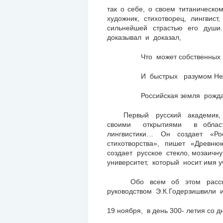
так о себе, о своем титаническо
художник, стихотворец, лингв
сильнейшей страстью его души.
доказывал и доказал,
Что может собственных П
И быстрых разумом Нев
Российская земля рождат
Первый русский академик, в
своими открытиями в облас
лингвистики… Он создает «Р
стихотворства», пишет «Древню
создает русское стекло, мозаичн
университет, который носит имя у
Обо всем об этом рассказыва
руководством Э.К.Годерзишвили и
19 ноября, в день 300- летия со 