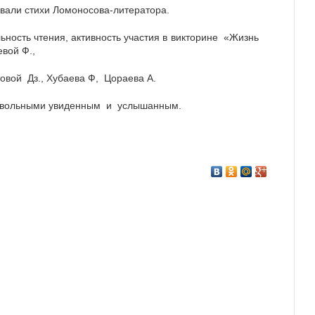
и стихи Ломоносова-литератора.
ьность чтения, активность участия в викторине «Жизнь
вой Ф.,
товой Дз., Хубаева Ф, Цораева А.
овольными увиденным и услышанным.