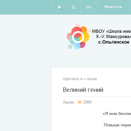
Новости
Olginskoe.ru
»
Архив
Великий гений
19
Архив
2880
ноя
2011
«Я знак бессмертия с
Повыше пирамид и кр