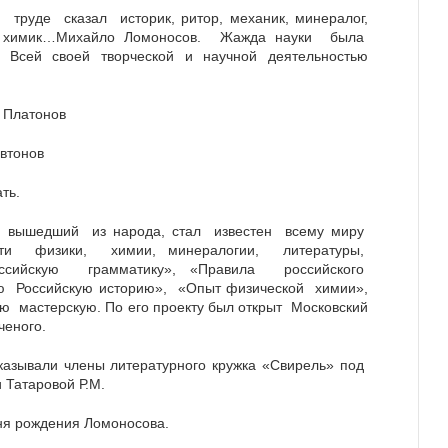
м труде сказал историк, ритор, механик, минералог,
ист, химик…Михайло Ломоносов. Жажда науки была
 Всей своей творческой и научной деятельностью
латонов
тонов
ь.
ышедший из народа, стал известен всему миру
ти физики, химии, минералогии, литературы,
оссийскую грамматику», «Правила российского
ю Российскую историю», «Опыт физической химии»,
ую мастерскую. По его проекту был открыт Московский
ченого.
ли члены литературного кружка «Свирель» под
 Татаровой Р.М.
дня рождения Ломоносова.