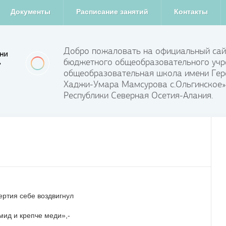
Документы
Расписание занятий
Контакты
Добро пожаловать на официальный сай
бюджетного общеобразовательного учр
общеобразовательная школа имени Гер
Хаджи-Умара Мамсурова с.Ольгинское»
Республики Северная Осетия-Алания.
ебе воздвигнул
епче меди»,-