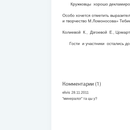
Кружковцы хорошо декламировал
Особо хочется отметить выразител
и творчество М.Ломоносова» Тебие
Колиевой К., Дзгоевой Е., Цомар
Гости и участники остались д
Комментарии (1)
elvis
28.11.2011
"минералог" та цы у?