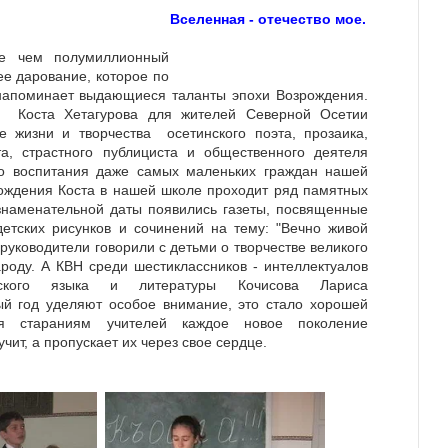
Вселенная - отечество мое.
ее чем полумиллионный
ее дарование, которое по
напоминает выдающиеся таланты эпохи Возрождения.
а Коста Хетагурова для жителей Северной Осетии
е жизни и творчества осетинского поэта, прозаика,
та, страстного публициста и общественного деятеля
го воспитания даже самых маленьких граждан нашей
ождения Коста в нашей школе проходит ряд памятных
знаменательной даты появились газеты, посвященные
 детских рисунков и сочинений на тему: "Вечно живой
 руководители говорили с детьми о творчестве великого
ароду. А КВН среди шестиклассников - интеллектуалов
инского языка и литературы Кочисова Лариса
ый год уделяют особое внимание, это стало хорошей
ря стараниям учителей каждое новое поколение
чит, а пропускает их через свое сердце.