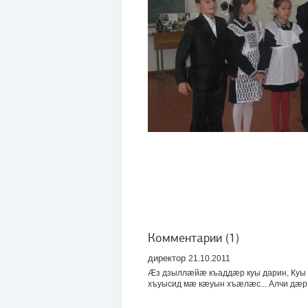
Комментарии (1)
директор
21.10.2011
Æз дзыллæйæ къаддæр куы дарин, Куы
хъуысид мæ кæуын хъæлæс... Алчи дæр