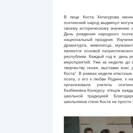
В лице Коста Хетагурова мен
осетинский народ выдвинул могуч
своему историческому значению 
День рождения народного поэт
национальный праздник. Изучени
драматурга, живописца, музыкан
является основой патриотическо
республики. Каждый год в день р
мероприятий. Уже за неделю до 
творчеству гения, выставки книг,
Коста". В рамках недели классные
поэта, о его к любви Родине, к н
организовала учитель осет
Казбековна.Конкурсу чтецов кажд
школьной традицией. Благода
школьников стихи Коста не просто у