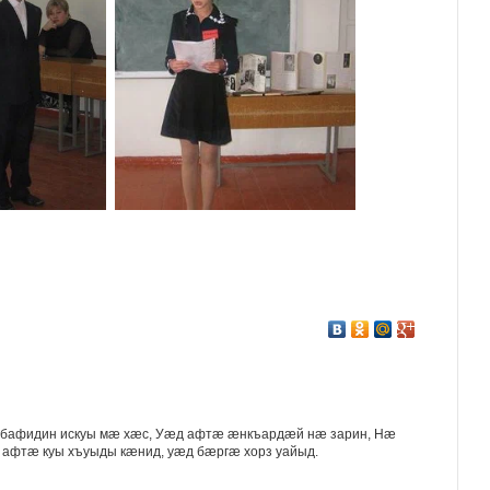
 бафидин искуы мæ хæс, Уæд афтæ æнкъардæй нæ зарин, Нæ
 афтæ куы хъуыды кæнид, уæд бæргæ хорз уайыд.