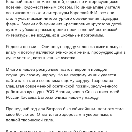
В нашей школе немало детей, серьезно интересующихся
поэзией, художественным словом. По инициативе учителя
осетинского языка и литературы Караевой Ф.И. все они
стали участниками литературного объединения «Дзырды
фарн». Задачи объединения –расширение кругозора детей
путем глубокого рассмотрения произведений осетинской
литературы, не входящих в школьные программы.
Родники поэзии… Они несут сердцу человека живительную
влагу и потому являются эликсиром жизни, пробуждающим в
душе чистые, возвышенные чувства.
Много в нашей республике поэтов, верой и правдой
служащих своему народу. Но не каждому из них удается
найти ключ к его всепонимающему сердцу. Творчество
глашатая современной осетинской поэзии, заслуженного
работника культуры РСО-Алания, члена Союза писателей
России Касаева Батраза близко нашему народу.
Прошедший год для Батраза был юбилейным- поэт отметил
свое 60- летие. Отметил его здоровым и уверенным, в
полной творческой силе.
К тому жев печати вышел его новый сборник стихов