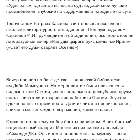
«Удцырагъ», где автор вынес на суд людской свои лучшие
произведения, глубокие по содержанию и народные по сути.
Творчеством Батраза Касаева заинтересовались члены
школьног литературного объединения. Под руководством
Караевой Ф.И., руководителя объединения, был подготовлен
литературный вечер «Йæ уды цырагъ рухс кæны нæ Ирæн»
(«Свет его души озаряет Осетию»).
Вечер прошел на базе детско – юношеской библиотеки
им.Дабе Мамсурова. На мероприятие были приглашены
видные люди Осетии, члены парламента республики, друзья
поэта –писатели и творческие работники Осетии. Звучали
вдохновенные строки поэта. Дети их читали проникновенно,
вникая в смысл каждого выражения, каждого слова.
Стихи поэта на тему любви богаты лиризмом. В них богатый
национальный колорит. Многие из них силами ансамбля
«Айзæлд» ДК с.Ольгинское переложены на музыку. Песни
прозвучали в исполнении самодеятельных певиц Людмилы