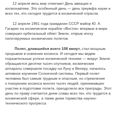
12 апреля весь мир отмечает День авиации и
космонавтики. Это особенный день — день триумфа науки и
всех тех, кто сегодня трудится в космической отрасли.
12 апреля 1961 года гражданин СССР майор Ю. А.
Гагарин на космическом корабле «Восток» впервые в мире
совершил орбитальный облет Земли, открыв эпоху
пилотируемых космических полетов.
Полет, длившийся всего 108 минут,
стал мощным
прорывом в освоении космоса. И сегодня мы видим
поразительные успехи космической техники — вокруг Земли
обращаются десятки тысяч спутников, космические
аппараты совершили посадку на Луну и Венеру, началось
активное изучение Солнечной системы. Первый полет
человека был самым трудным и опасным, но стремление
к покорению космоса многих тысяч людей, принимавших
участие в подготовке полета, преодолело все преграды. Этот
день по праву считается днем славы всех тех, кто трудится в
космической сфере, а также днем торжества научно-
технического прогресса